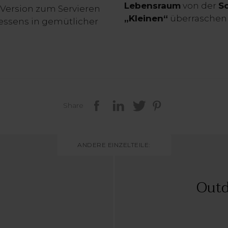
Lebensraum
von der
S
 Version zum Servieren
„Kleinen“
überraschen 
essens in gemütlicher
Share
ANDERE EINZELTEILE:
Outd