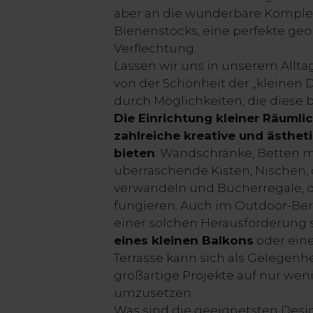
aber an die wunderbare Komplex
Bienenstocks, eine perfekte ge
Verflechtung.
Lassen wir uns in unserem Allta
von der Schönheit der „kleinen 
durch Möglichkeiten, die diese 
Die Einrichtung kleiner Räumli
zahlreiche kreative und ästhet
bieten
: Wandschränke, Betten m
überraschende Kisten, Nischen, 
verwandeln und Bücherregale, d
fungieren. Auch im Outdoor-Ber
einer solchen Herausforderung s
eines kleinen Balkons
oder ein
Terrasse kann sich als Gelegenh
großartige Projekte auf nur we
umzusetzen.
Was sind die geeignetsten Des