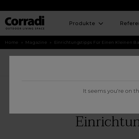
Produkte
Refere
Home
»
Magazine
»
Einrichtungstipps Für Einen Kleinen Ba
BACK
It seems you're on t
Einrichtun