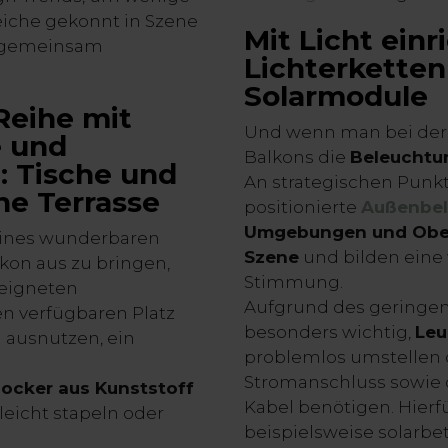
iche gekonnt in Szene
Mit Licht einr
e gemeinsam
Lichterketten
Solarmodule
 Reihe mit
Und wenn man bei der 
e und
Balkons die
Beleuchtu
 Tische und
An strategischen Punk
ine Terrasse
positionierte
Außenbe
Umgebungen und Ober
eines wunderbaren
Szene
und bilden eine 
kon aus zu bringen,
Stimmung.
eeigneten
Aufgrund des geringen 
 verfügbaren Platz
besonders wichtig,
Leu
 ausnutzen, ein
problemlos umstellen 
Stromanschluss sowie
ocker aus Kunststoff
Kabel benötigen. Hierf
h leicht stapeln oder
beispielsweise solarbe