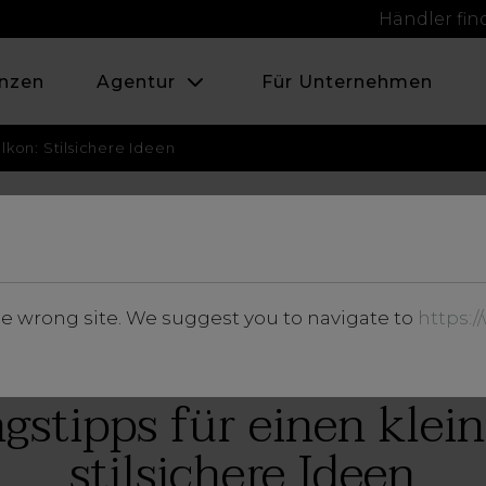
Händler fi
nzen
Agentur
Für Unternehmen
lkon: Stilsichere Ideen
OKTOBER 2020
he wrong site. We suggest you to navigate to
https:
Vertiefungen
gstipps für einen klei
stilsichere Ideen