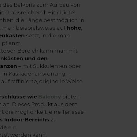
te des Balkons zum Aufbau von
ht ausreichend: Hier bietet
nheit, die Länge bestmöglich in
m man beispielsweise auf
hohe,
enkästen
setzt, in die man
 pflanzt.
utdoor-Bereich kann man mit
enkästen und den
flanzen
– mit Sukkulenten oder
 in Kaskadenanordnung –
auf raffinierte, originelle Weise
erschlüsse wie
Balcony
bieten
en an. Dieses Produkt aus dem
t die Möglichkeit, eine Terrasse
s Indoor-Bereichs
zu
wie
ein
htet werden kann.