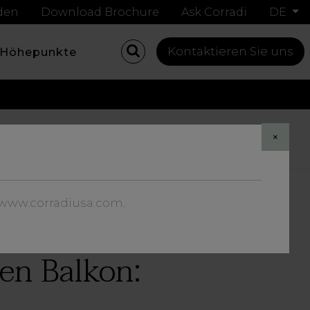
nden
Download Brochure
Ask Corradi
DE
Kontaktieren Sie uns
Höhepunkte
Share
×
//www.corradiusa.com
.
nen Balkon: