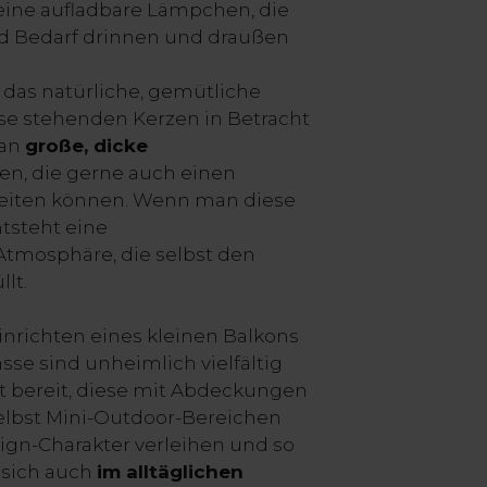
eine aufladbare Lämpchen, die
d Bedarf drinnen und draußen
das natürliche, gemütliche
asse stehenden Kerzen in Betracht
man
große, dicke
n, die gerne auch einen
eiten können. Wenn man diese
tsteht eine
tmosphäre, die selbst den
llt.
inrichten eines kleinen Balkons
asse sind unheimlich vielfältig
it bereit, diese mit Abdeckungen
 selbst Mini-Outdoor-Bereichen
sign-Charakter verleihen und so
, sich auch
im alltäglichen