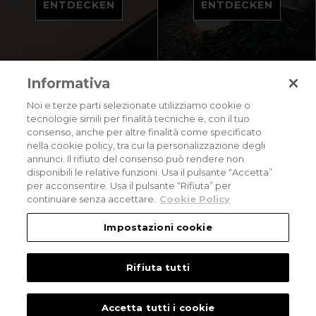
ENTDECKEN
ENTDECKEN
Informativa
Noi e terze parti selezionate utilizziamo cookie o
tecnologie simili per finalità tecniche e, con il tuo
consenso, anche per altre finalità come specificato
Privacy policy
Cookies policy
Careers
nella cookie policy, tra cui la personalizzazione degli
annunci. Il rifiuto del consenso può rendere non
© 2026 all rights reserved - Corradi Srl - Via M. Serenari 20 - 40013 Castel
disponibili le relative funzioni. Usa il pulsante “Accetta”
Maggiore (BO) T +39 051 4188411
per acconsentire. Usa il pulsante “Rifiuta” per
Codice Fiscale - Partita Iva e Registro Imprese di Bologna: 03464321201. REA BO
- 521198. Capitale Sociale: euro 11.500.000,00
continuare senza accettare.
Cookie Policy
An eLogic Digital Company Project
Powered by Xperience
Impostazioni cookie
Rifiuta tutti
Accetta tutti i cookie