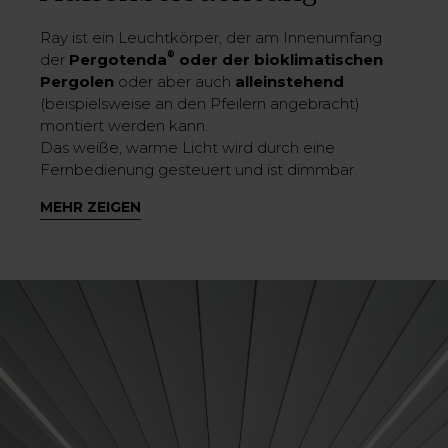
Ray ist ein Leuchtkörper, der am Innenumfang
®
der
Pergotenda
oder der bioklimatischen
Pergolen
oder aber auch
alleinstehend
(beispielsweise an den Pfeilern angebracht)
montiert werden kann.
Das weiße, warme Licht wird durch eine
Fernbedienung gesteuert und ist dimmbar.
Lichtintensität und somit der Beleuchtungsgrad
MEHR ZEIGEN
lassen sich also regulieren. Tatsächlich bietet
Ihnen Ray die für Corradi typische
Personalisierungsmöglichkeit, um Ihre
persönliche, einzigartige und in jedem Moment,
den Sie Ihren Outdoor-Bereich nutzen andere
Stimmung gestalten zu können. Für eine
Außenbeleuchtung, die vollständig, aber zu
keiner Zeit banal ist
und Ihren Raum ganz nach
Ihren Anforderungen oder denen Ihrer Gäste und
Kunden optimiert.