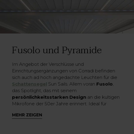
Fusolo und Pyramide
Im Angebot der Verschlüsse und
Einrichtungsergänzungen von Corradi befinden
sich auch ad hoch angedachte Leuchten für die
Schattensegel
Sun Sails. Allem voran
Fusolo
,
das Spotlight, das mit seinem
persönlichkeitsstarken Design
an die kultigen
Mikrofone der 50er Jahre erinnert. Ideal für
Maestrale und Scirocco mit deren moderner Linie
MEHR ZEIGEN
es in den Dialog tritt, sich überlagert und ein
Ergebnis mit garantiertem Eyecatcher-Potential
kreiert.