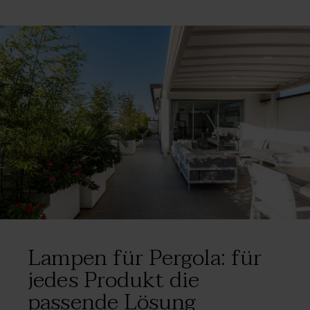
Wärme und geben Ihnen die Möglichkeit, Ihren
Outdoor-Bereich uneingeschränkt
, ohne
Zeitlimit gefahrenfrei zu genießen. Damit Sie
Ihre Freizeit ohne jegliche Einschränkungen
ganz nach Ihrem Geschmack verbringen
können.
Lampen für Pergola: für
jedes Produkt die
passende Lösung