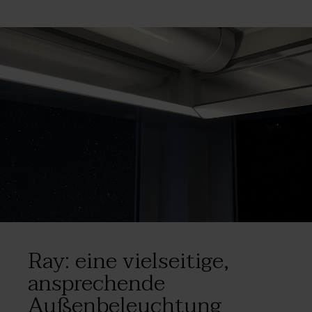
farbigen LEDs eine große Farbskala bietet.
Die kleinen Leuchten sind auf diese Weise
besonders diskret und
nahezu unsichtbar
,
®
runden das Tuch der Pergotenda
im Design ab
und verleihen im mehr Strahlkraft.
Ray: eine vielseitige,
ansprechende
Außenbeleuchtung