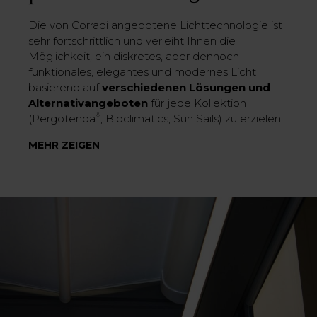
Die von Corradi angebotene Lichttechnologie ist
sehr fortschrittlich und verleiht Ihnen die
Möglichkeit, ein diskretes, aber dennoch
funktionales, elegantes und modernes Licht
basierend auf
verschiedenen Lösungen und
Alternativangeboten
für jede Kollektion
®
(Pergotenda
, Bioclimatics, Sun Sails) zu erzielen.
Schließlich ist die Kombination von
Design,
MEHR ZEIGEN
Technologie und Emotion
unsere Mission und
auch bei den Lampen für Pergola vergessen wir
keinesfalls den Anspruch auf Schönheit:
Tatsächlich kann sich eine Außenbeleuchtung
auch als optisch sehr eindrucksvolles
Dekorationselement
verstehen, wenn bei ihrer
Planung und Personalisierung die Valorisierung
des Ambientes und dessen besonderen
Eigenschaften – ob im privaten oder Contract-
Bereich – berücksichtigt wurde.
Insbesondere für Restaurants und Hotels sind