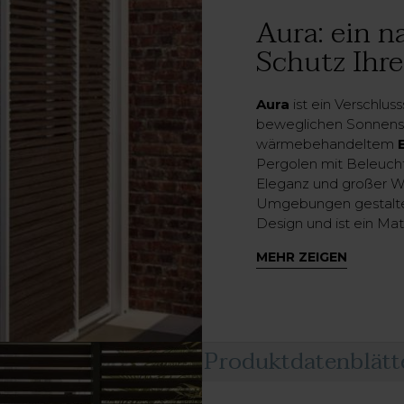
Aura: ein n
Schutz Ihr
Aura
ist ein Verschlu
beweglichen Sonnensch
wärmebehandeltem
Pergolen mit Beleuch
Eleganz und großer Wä
Umgebungen gestalte
Design und ist ein Mat
einen modernen Stil sc
MEHR ZEIGEN
Konstruktionen wie M
die
bioklimatische Per
auch in der Pergoten
Die Lamellen von Aur
bedienbar
sein. Dadu
Produktdatenblätt
gewünschte Position ei
in der Outdoor-Struktu
Suche nach einem Terr