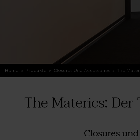
Home
»
Produkte
»
Closures Und Accessories
»
The Mater
The Materics: Der 
Closures und