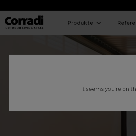
Produkte
Refere
It seems you're on t