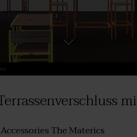
ics
Terrassenverschluss m
 Accessories
The Materics