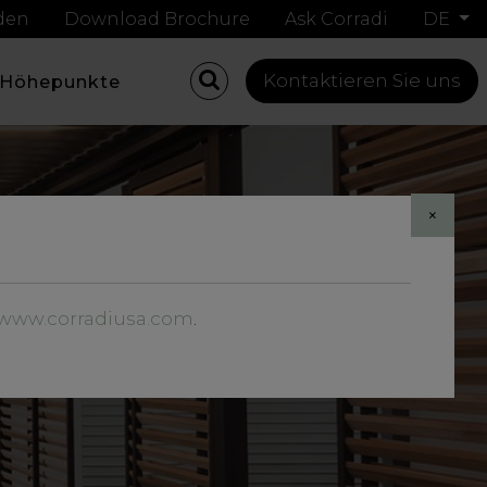
nden
Download Brochure
Ask Corradi
DE
Kontaktieren Sie uns
Höhepunkte
×
//www.corradiusa.com
.