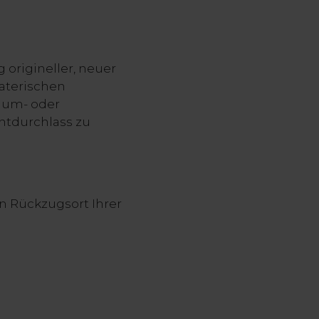
 origineller, neuer
aterischen
ium- oder
chtdurchlass zu
n Rückzugsort Ihrer