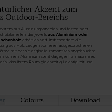
atürlicher Akzent zum
es Outdoor-Bereichs
sssystem aus Aluminiumpaneelen und festen oder
utzlamellen, die jeweils
aus Aluminium oder
Eschenholz
erhältlich sind. Insbesondere die
tung aus Holz zeugen von einer ausgesprochenen
rme mit der sie originelle, romantisch angehauchte
n können. Aluminium steht dagegen für maximales
erial, das Ihrem Raum gleichzeitig Leichtigkeit und
henkt. Es wird für die Verschlüsse, aber auch für
®
ove, die
Pergotenda
aus Aluminium
oder Maestro,
gola mit verstellbaren Lamellen
verwendet und ist
®
da
Ausführung erhältlich.
a können fest oder beweglich und von
Hand
rch kann die Sonnenschutzanlage auf die
er
Colours
Download
ngestellt werden, wodurch der Licht- und Lufteinfall
r auf einfache Weise reguliert wird. Sind Sie auf der
assenverschluss? Mit Aura verwirklichen Sie einen