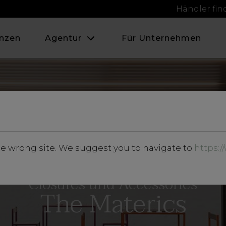
Händler fi
nzen
Agentur
Für Unternehmen
he wrong site. We suggest you to navigate to
https:
Closures und Accessories
The Materics