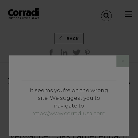
BACK
×
IMAGO®: DER SPEISESAAL
IM FREIEN
It seems you're on the wrong
site. We suggest you to
BERLIN – DEUTSCHLAND
navigate to
https://www.corradiusa.com
.
Inmitten eines
Wohnhausgartens in Berlin
verwandelt das Lamellendach