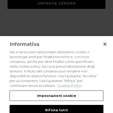
ANFRAGE SENDEN
Informativa
Noi e terze parti selezionate utilizziamo cookie o
tecnologie simili per finalità tecniche e, con il tuo
consenso, anche per altre finalità come specificato
Privacy policy
Cookies policy
Careers
nella cookie policy, tra cui la personalizzazione degli
annunci. Il rifiuto del consenso può rendere non
© 2026 all rights reserved - Corradi Srl - Via M. Serenari 20 - 40013 Castel
disponibili le relative funzioni. Usa il pulsante “Accetta”
Maggiore (BO) T +39 051 4188411
per acconsentire. Usa il pulsante “Rifiuta” per
Codice Fiscale - Partita Iva e Registro Imprese di Bologna: 03464321201. REA BO
- 521198. Capitale Sociale: euro 11.500.000,00
continuare senza accettare.
Cookie Policy
An eLogic Digital Company Project
Powered by Xperience
Impostazioni cookie
Rifiuta tutti