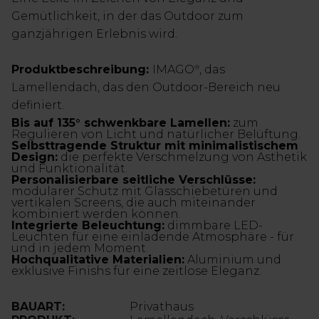
Gemütlichkeit, in der das Outdoor zum
ganzjährigen Erlebnis wird.
Produktbeschreibung:
IMAGO
, das
®
Lamellendach, das den Outdoor-Bereich neu
definiert.
Bis auf 135° schwenkbare Lamellen:
zum
Regulieren von Licht und natürlicher Belüftung.
Selbsttragende Struktur mit minimalistischem
Design:
die perfekte Verschmelzung von Ästhetik
und Funktionalität.
Personalisierbare seitliche Verschlüsse:
modularer Schutz mit Glasschiebetüren und
vertikalen Screens, die auch miteinander
kombiniert werden können.
Integrierte Beleuchtung:
dimmbare LED-
Leuchten für eine einladende Atmosphäre - für
und in jedem Moment.
Hochqualitative Materialien:
Aluminium und
exklusive Finishs für eine zeitlose Eleganz.
BAUART:
Privathaus