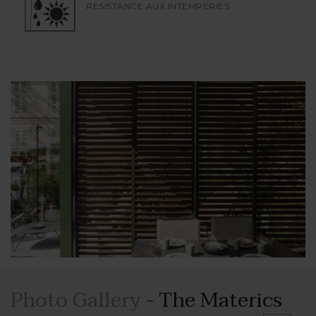
RESISTANCE AUX INTEMPERIES
Enfin, avec Aura, vous choisissez la
praticité
, y
compris d’entretien du produit, la résistance au
vent et une grande polyvalence : en effet, les
panneaux Aura peuvent être montés sur des rails
en aluminium qui les font coulisser, ou bien utilisés
comme fermeture fixe.
Personnalisation maximale et confort assuré.
Photo Gallery
- The Materics