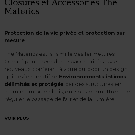
Closures et Accessories
The
Materics
Protection de la vie privée et protection sur
mesure
The Materics est la famille des fermetures
Corradi pour créer des espaces originaux et
nouveaux, conférant à votre outdoor un design
qui devient matière.
Environnements intimes,
délimités et protégés
par des structures en
aluminium ou en bois, qui vous permettront de
réguler le passage de l'air et de la lumière.
Pergola jardin ou espace privé ?
VOIR PLUS
En choisissant pour vos pergolas le store, à
lames fixes ou mobiles, vous obtiendrez