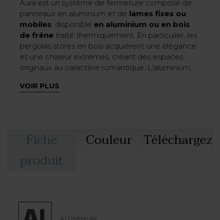
Aura est un système de fermeture composé de
panneaux en aluminium et de
lames fixes ou
mobiles
, disponible
en aluminium ou en bois
de frêne
traité thermiquement. En particulier, les
pergolas stores en bois acquièrent une élégance
et une chaleur extrêmes, créant des espaces
originaux au caractère romantique. L'aluminium,
en revanche, représente le design pur, un
VOIR PLUS
matériau capable de donner de la légèreté et un
style contemporain à votre espace à vivre, utilisé
pour les fermetures, mais aussi dans des
®
structures telles que Move, une
Pergotenda
en
aluminium
ou Maestro, une
pergola bioclimatique
Fiche
Couleur
Téléchargez
à lames orientables
, également disponible en
®
version Pergotenda
.
produit
Les lames d’Aura peuvent être aussi bien fixes
que mobiles, à
déplacement manuel
, pour
tourner le brise-soleil jusqu’à la position souhaitée
et définir ainsi de façon simple le passage de la
lumière et de l’air à l’intérieur de la structure
outdoor sur laquelle Aura est installée. Vous
ALUMINIUM