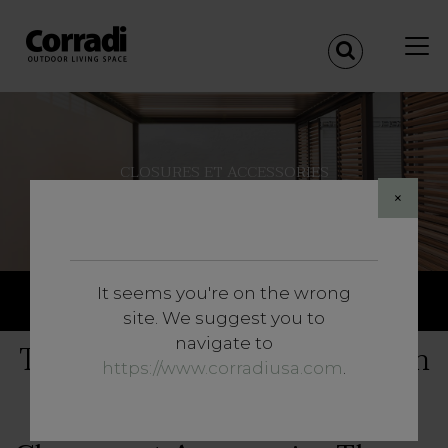
CLOSURES ET ACCESSORIES
The Materics
×
Share
It seems you're on the wrong
site. We suggest you to
navigate to
The Materics : la pergola jardin
https://www.corradiusa.com
.
devient design