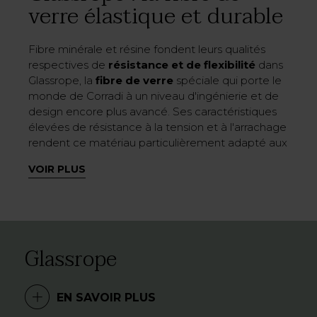
verre élastique et durable
Fibre minérale et résine fondent leurs qualités
respectives de
résistance et de flexibilité
dans
Glassrope, la
fibre de verre
spéciale qui porte le
monde de Corradi à un niveau d'ingénierie et de
design encore plus avancé. Ses caractéristiques
élevées de résistance à la tension et à l'arrachage
rendent ce matériau particulièrement adapté aux
applications aérospatiales et nautiques. Et
VOIR PLUS
puisque l'innovation fait depuis toujours partie de
l'ADN de Corradi (auteur de la première
®
Pergotenda
conçue, ainsi que de la gamme de
voiles de protection contre le soleil
d'inspiration
nautique), Glassrope fait désormais partie des
Glassrope
options de tissu avec lesquelles vous pouvez
choisir Diffusa, dans une contamination positive et
unique du ciel, de la mer et de la terre.
EN SAVOIR PLUS
Glassrope maintient ses dimensions et ses
qualités physiques inaltérées dans le temps et