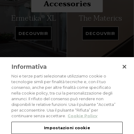
Accessories
Ermetika
XL
The Materics
®
DECOUVRIR
DECOUVRIR
Informativa
Noi e terze parti selezionate utilizziamo cookie o
tecnologie simili per finalità tecniche e, con il tuo
consenso, anche per altre finalità come specificato
Privacy policy
Cookies policy
Careers
nella cookie policy, tra cui la personalizzazione degli
annunci. Il rifiuto del consenso può rendere non
© 2026 all rights reserved - Corradi Srl - Via M. Serenari 20 - 40013 Castel
disponibili le relative funzioni. Usa il pulsante “Accetta”
Maggiore (BO) T +39 051 4188411
per acconsentire. Usa il pulsante “Rifiuta” per
Codice Fiscale - Partita Iva e Registro Imprese di Bologna: 03464321201. REA BO
- 521198. Capitale Sociale: euro 11.500.000,00
continuare senza accettare.
Cookie Policy
An eLogic Digital Company Project
Powered by Xperience
Impostazioni cookie