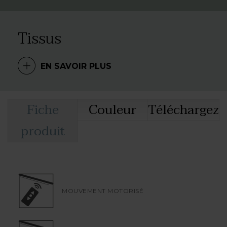
possède la plus haute classe de résistance au feu
: extrêmement durable et donc
garanti 5 ans
, il
Tissus
est particulièrement adapté à l’outdoor au design
intemporel, signature caractéristique de Corradi.
EN SAVOIR PLUS
Fiche
Couleur
Téléchargez
produit
MOUVEMENT MOTORISÉ