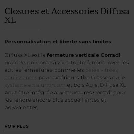
Closures et Accessories
Diffusa
XL
Personnalisation et liberté sans limites
Diffusa XL est la
fermeture verticale Corradi
pour Pergotenda
à vivre toute l’année. Avec les
®
autres fermetures, comme les
baies vitrées
coulissantes
pour extérieurs The Glasses ou le
système en aluminium
et bois Aura, Diffusa XL
peut être intégrée aux structures Corradi pour
les rendre encore plus accueillantes et
polyvalentes.
Les
tissus filtrants et obscurcissants
utilisés
VOIR PLUS
dans sa fabrication garantissent une protection