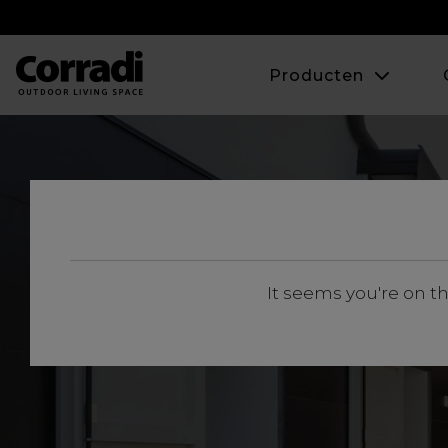
Producten
It seems you're on t