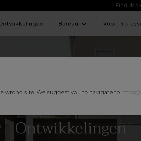
Find deal
Ontwikkelingen
Bureau
Voor Profess
he wrong site. We suggest you to navigate to
https:
Ontwikkelingen