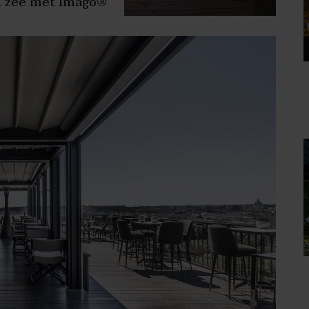
n zee met Imago®