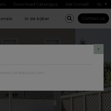
ers
Download Catalogus
Ask Corradi
NL
Contact us
ionals
In de kijker
×
//www.corradiusa.com
.