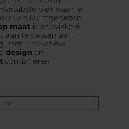
buitenruimte en
fortabele plek waar je
door van kunt genieten.
 op maat
is ontwikkeld
ct aan te passen aan
, met innovatieve
ie
design
en
it
combineren