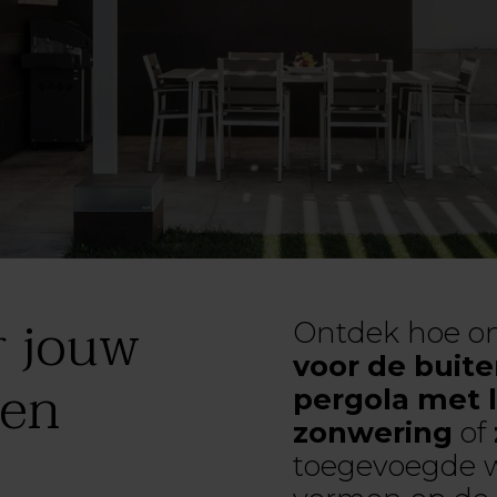
r jouw
Ontdek hoe o
voor de buit
een
pergola met 
zonwering
of
toegevoegde 