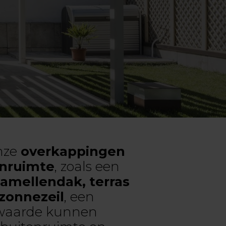
nze
overkappingen
enruimte
, zoals een
lamellendak, terras
zonnezeil
, een
waarde kunnen