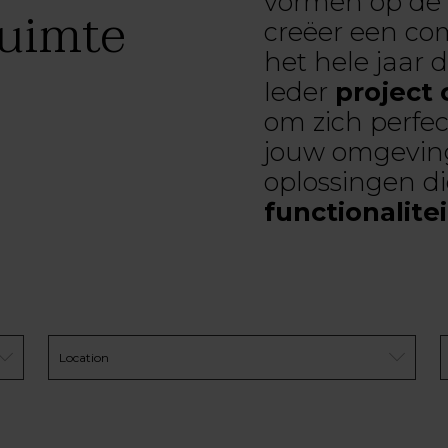
vormen op de 
ruimte
creëer een com
het hele jaar 
Ieder
project
om zich perfe
jouw omgeving
oplossingen d
functionalite