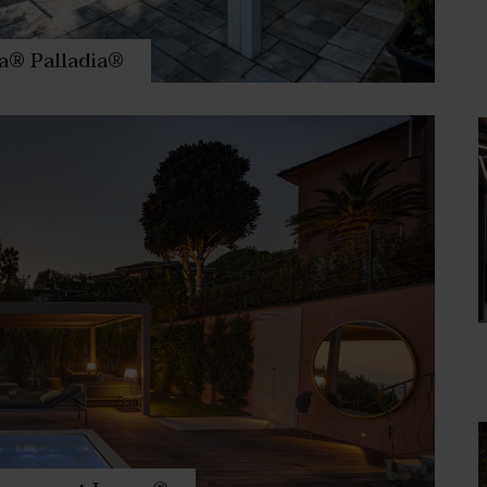
a® Palladia®