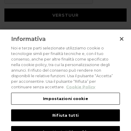
VERSTUUR
Informativa
Noi e terze parti selezionate utilizziamo cookie o
tecnologie simili per finalità tecniche e, con il tuo
consenso, anche per altre finalità come specificato
Privacybeleid
Cookies policy
Careers
nella cookie policy, tra cui la personalizzazione degli
annunci. Il rifiuto del consenso può rendere non
© 2026 all rights reserved - Corradi Srl - Via M. Serenari 20 - 40013 Castel
disponibili le relative funzioni. Usa il pulsante “Accetta”
Maggiore (BO) T +39 051 4188411
per acconsentire. Usa il pulsante “Rifiuta” per
Codice Fiscale - Partita Iva e Registro Imprese di Bologna: 03464321201. REA BO
- 521198. Capitale Sociale: euro 11.500.000,00
continuare senza accettare.
Cookie Policy
An eLogic Digital Company Project
Powered by Xperience
Impostazioni cookie
Rifiuta tutti