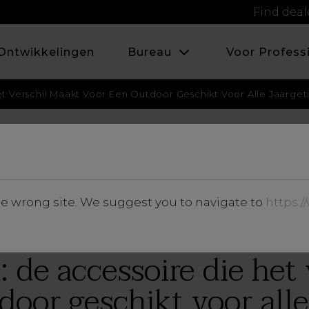
Find deal
Ontwikkelingen
Bureau
Voor Profess
et Verschil Maakt Voor Een Outdoor Geschikt Voor Alle Jaarget
DECEMBER 2022
he wrong site. We suggest you to navigate to
https:
Inzichten
n: de accessoire die het
door geschikt voor alle 