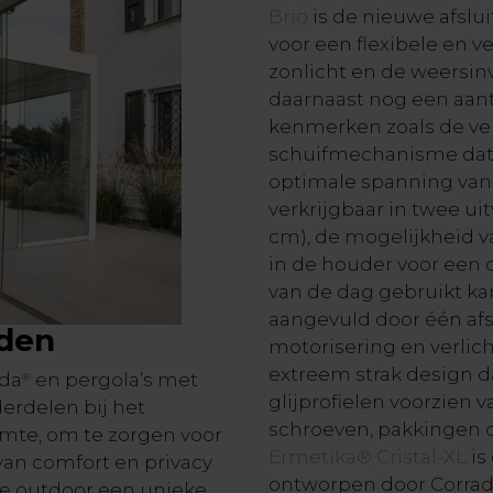
Brio
is de nieuwe afslu
voor een flexibele en 
zonlicht en de weersinv
daarnaast nog een aant
kenmerken zoals de ve
schuifmechanisme dat 
optimale spanning van
verkrijgbaar in twee uitv
cm), de mogelijkheid v
in de houder voor een
van de dag gebruikt ka
aangevuld door één af
jden
motorisering en verlic
extreem strak design d
nda
en pergola’s met
®
glijprofielen voorzien 
erdelen bij het
schroeven, pakkingen of
imte, om te zorgen voor
Ermetika® Cristal-XL
is
van comfort en privacy
ontworpen door Corrad
de outdoor een unieke