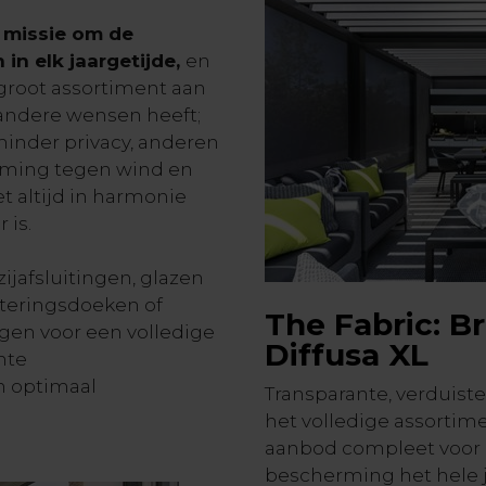
e missie om de
in elk jaargetijde,
en
root assortiment aan
 andere wensen heeft;
inder privacy, anderen
rming tegen wind en
et altijd in harmonie
 is.
ijafsluitingen, glazen
teringsdoeken of
The Fabric: Br
en voor een volledige
Diffusa XL
hte
n optimaal
Transparante, verduis
het volledige assortim
aanbod compleet voor 
bescherming het hele j