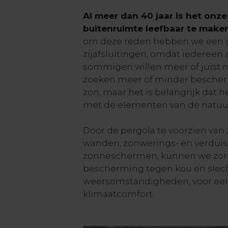
Al meer dan 40 jaar is het onz
buitenruimte leefbaar te maken 
om deze reden hebben we een g
zijafsluitingen, omdat iedereen
sommigen willen meer of juist m
zoeken meer of minder besche
zon, maar het is belangrijk dat h
met de elementen van de natuur
Door de pergola te voorzien van z
wanden, zonwerings- en verduis
zonneschermen, kunnen we zorg
bescherming tegen kou en slec
weersomstandigheden, voor ee
klimaatcomfort.