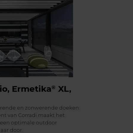
io, Ermetika
XL,
®
terende en zonwerende doeken:
ent van Corradi maakt het
een optimale outdoor
aar door.