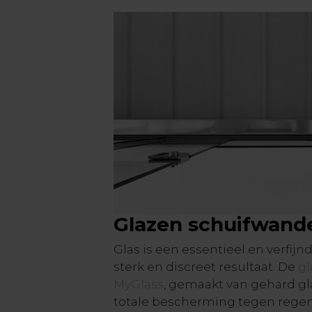
Glazen schuifwand
Glas is een essentieel en verfijn
sterk en discreet resultaat. De
gl
MyGlass
, gemaakt van gehard gl
totale bescherming tegen regen