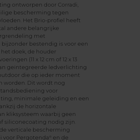
iting ontworpen door Corradi,
veilige bescherming tegen
loeden. Het Brio-profiel heeft
al andere belangrijke
rgrendeling met
bijzonder bestendig is voor een
 het doek, de houder
oeringen (11 x 12 cm of 12 x 13
an geïntegreerde ledverlichting
 outdoor die op ieder moment
n worden. Dit wordt nog
standsbediening voor
hting, minimale geleiding en een
ankzij de horizontale
van kliksysteem waarbij geen
 siliconecoating nodig zijn.
 de verticale bescherming
i voor Pergotenda
en de
®