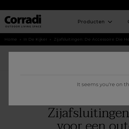
Producten
Home
»
In De Kijker
»
Zijafsluitingen: De Accessoire Die H
BACK
It seems you're on t
Zijafsluitinge
voor een out