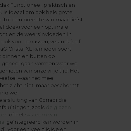
dak Functioneel, praktisch en
 is ideaal om ook hele grote
(tot een breedte van maar liefst
tal doek) voor een optimale
ht en de weersinvloeden in
l ook voor terrassen, veranda’s of
a® Cristal XL kan ieder soort
at binnen en buiten op
n geheel gaan vormen waar we
genieten van onze vrije tijd. Het
weefsel waar het mee
 het zicht niet, maar beschermt
ting wel.
e afsluiting van Corradi die
sluitingen, zoals
de glazen
ten
of het
systeem van
ra
, geïntegreerd kan worden in
di, voor een veelzijdige en