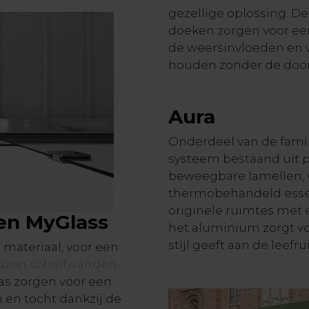
gezellige oplossing. 
doeken zorgen voor e
de weersinvloeden en w
houden zonder de door
Aura
Onderdeel van de famil
systeem bestaand uit p
beweegbare lamellen, v
thermobehandeld essen
originele ruimtes met 
en MyGlass
het aluminium zorgt vo
stijl geeft aan de leefr
d materiaal, voor een
azen schuifwanden
as zorgen voor een
 en tocht dankzij de