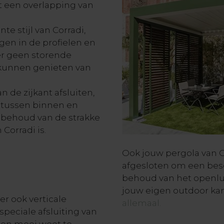
t een overlapping van
te stijl van Corradi,
gen in de profielen en
 er geen storende
 kunnen genieten van
 de zijkant afsluiten,
t tussen binnen en
t behoud van de strakke
 Corradi is.
Ook jouw pergola van 
afgesloten om een bes
behoud van het openluc
jouw eigen outdoor kan 
er ook verticale
allemaal.
speciale afsluiting van
d en mooi weet te