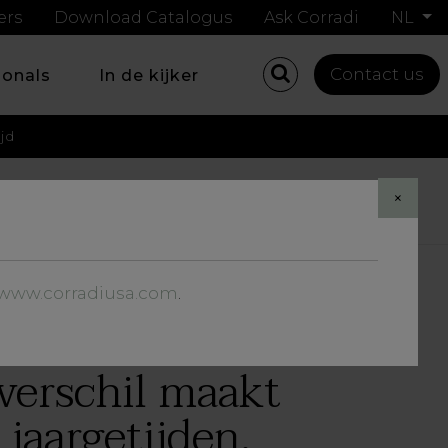
ers
Download Catalogus
Ask Corradi
NL
Contact us
ionals
In de kijker
ijd
Share
×
//www.corradiusa.com
.
 verschil maakt
jaargetijden.