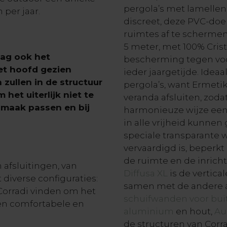
pergola’s met lamellen
per jaar.
discreet, deze PVC-doek
ruimtes af te schermen 
5 meter, met 100% Cris
mag ook het
bescherming tegen voc
et hoofd gezien
ieder jaargetijde. Ideaa
 zullen in de structuur
pergola’s, want Ermetik
t uiterlijk niet te
veranda afsluiten, zod
smaak passen en bij
harmonieuze wijze ee
in alle vrijheid kunnen 
speciale transparante 
vervaardigd is, beperkt
de ruimte en de inrich
 afsluitingen, van
Diffusa XL
is de vertical
diverse configuraties:
samen met de andere af
 Corradi vinden om het
schuifwanden voor bui
een comfortabele en
aluminium
en hout,
Au
de structuren van Corra