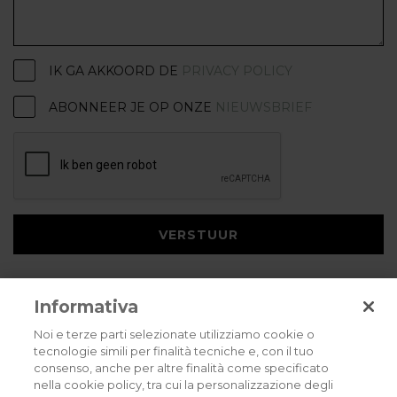
IK GA AKKOORD DE
PRIVACY POLICY
ABONNEER JE OP ONZE
NIEUWSBRIEF
VERSTUUR
Informativa
Noi e terze parti selezionate utilizziamo cookie o
tecnologie simili per finalità tecniche e, con il tuo
consenso, anche per altre finalità come specificato
Privacybeleid
Cookies policy
Careers
nella cookie policy, tra cui la personalizzazione degli