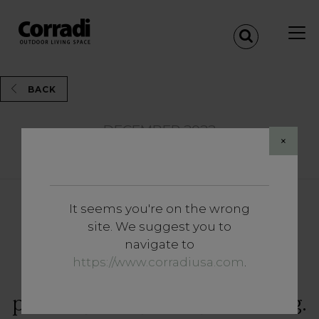
BACK
DECEMBER 2022
×
Share
It seems you're on the wrong
Inzichten
site. We suggest you to
Het ontwerp van de outdoor
navigate to
van B&B’s: alles wat je moet
https://www.corradiusa.com
.
weten om te zorgen voor een
plezierige en gezellige beleving.