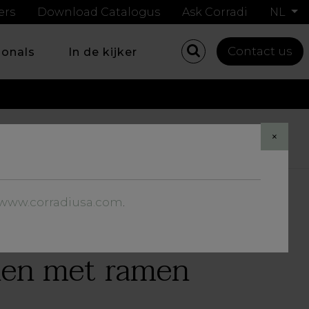
ers
Download Catalogus
Ask Corradi
NL
Contact us
ionals
In de kijker
Share
×
//www.corradiusa.com
.
nnen met ramen