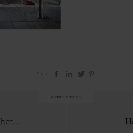
Share
andere artikelen:
et...
He