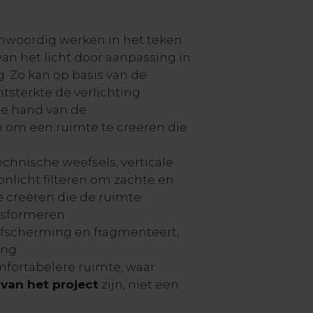
woordig werken in het teken
an het licht door aanpassing in
g. Zo kan op basis van de
tsterkte de verlichting
e hand van de
om een ruimte te creëren die
technische weefsels, verticale
onlicht filteren om zachte en
 creëren die de ruimte
nsformeren
 afscherming en fragmenteert,
ing.
omfortabelere ruimte, waar
van het project
zijn, niet een