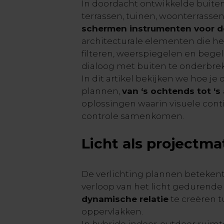
In doordacht ontwikkelde buiten
terrassen, tuinen, woonterrasse
schermen instrumenten voor de
architecturale elementen die het
filteren, weerspiegelen en bege
dialoog met buiten te onderbre
In dit artikel bekijken we hoe je 
plannen,
van ‘s ochtends tot ‘s
oplossingen waarin visuele conti
controle samenkomen.
Licht als projectma
De verlichting plannen beteke
verloop van het licht gedurend
dynamische relatie
te creëren 
oppervlakken.
In hybride indoor-outdoor ruimte