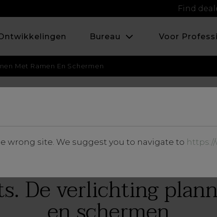
Find deal
Ontwikkelingen
Bureau
Voor Profess
lannen Met Ramen En Schermen
FEBRUARI 2026
he wrong site. We suggest you to navigate to
https:
Vertiefungen
ts. De verlichting pla
en schermen