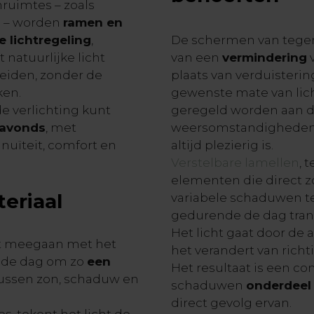
ruimtes – zoals
n – worden
ramen en
 lichtregeling
,
De schermen van tegen
 natuurlijke licht
van een
vermindering
v
leiden, zonder de
plaats van verduisterin
ken.
gewenste mate van lich
de verlichting kunt
geregeld worden aan d
 avonds
, met
weersomstandigheden 
nuïteit, comfort en
altijd plezierig is.
Verstelbare lamellen
, 
elementen die direct z
teriaal
variabele schaduwen te
gedurende de dag tra
Het licht gaat door de
nt meegaan met het
het verandert van richt
e de dag om zo
een
Het resultaat is een c
tussen zon, schaduw en
schaduwen
onderdeel 
direct gevolg ervan.
s, tekent het licht de