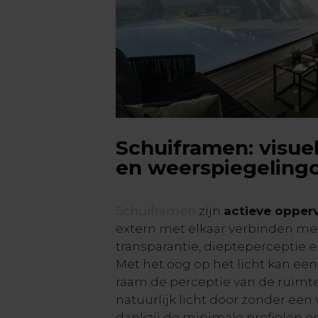
Schuiframen: visuel
en weerspiegelingc
Schuiframen
zijn
actieve opper
extern met elkaar verbinden m
transparantie, diepteperceptie e
Met het oog op het licht kan e
raam de perceptie van de ruimte 
natuurlijk licht door zonder een
dankzij de minimale profielen e