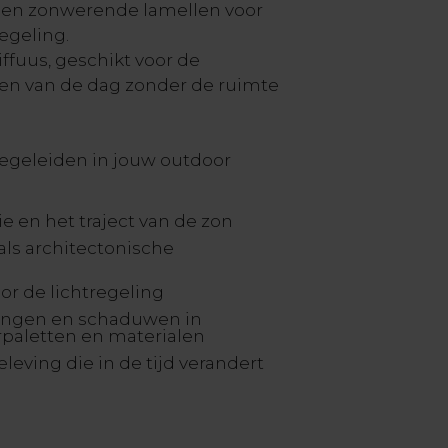
 en zonwerende lamellen voor
egeling.
iffuus, geschikt voor de
n van de dag zonder de ruimte
 begeleiden in jouw outdoor
ie en het traject van de zon
ls architectonische
r de lichtregeling
ingen en schaduwen in
rpaletten en materialen
beleving die in de tijd verandert