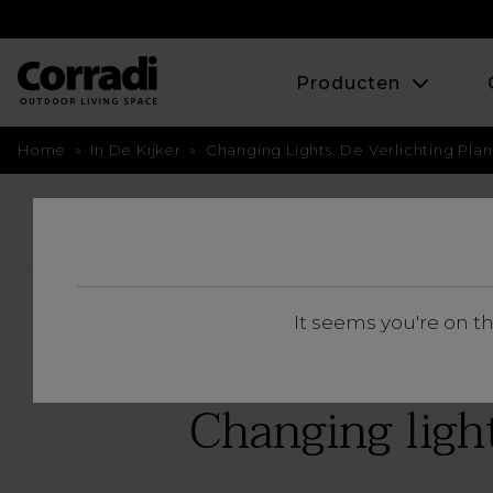
Producten
Home
»
In De Kijker
»
Changing Lights. De Verlichting P
BACK
It seems you're on t
Changing ligh