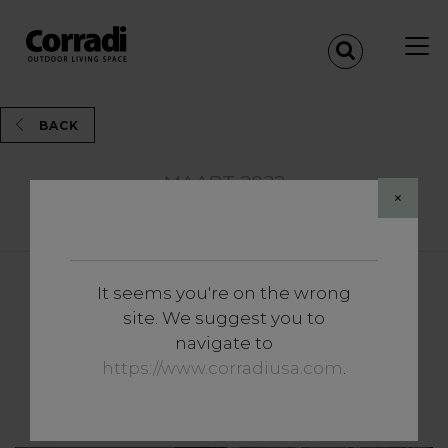
BACK
MAART 2022
×
Share
It seems you're on the wrong
Inzichten
site. We suggest you to
In 2022 staat reizen in het
navigate to
teken van het welzijn in de
https://www.corradiusa.com
.
outdoor