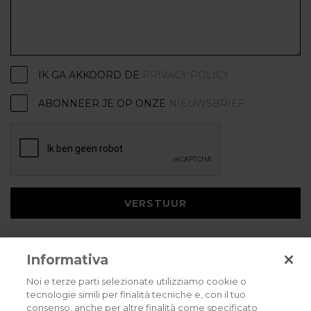
IK GA AKKOORD DE
PRIVACY POLICY
ABONNEER JE OP ONZE
NIEUWSBRIEF
VERSTUUR
Informativa
Noi e terze parti selezionate utilizziamo cookie o
tecnologie simili per finalità tecniche e, con il tuo
consenso, anche per altre finalità come specificato
Privacybeleid
Cookies policy
Careers