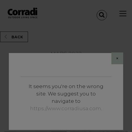
BACK
MARS 2022
×
Share
It seems you're on the wrong
Approfondissements
site. We suggest you to
La recherche du bien-être en
navigate to
outdoor marque la tendance
https://www.corradiusa.com
.
voyage en 2022