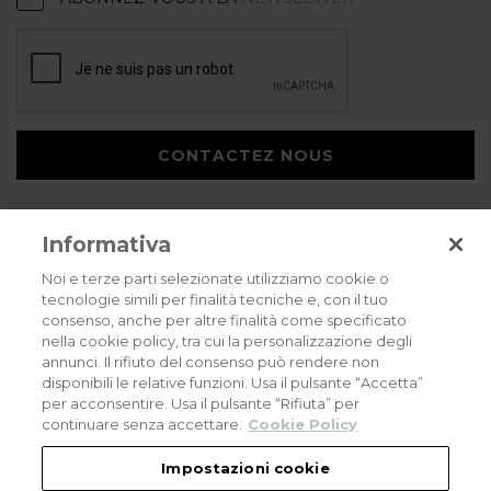
CONTACTEZ NOUS
Informativa
Noi e terze parti selezionate utilizziamo cookie o
tecnologie simili per finalità tecniche e, con il tuo
consenso, anche per altre finalità come specificato
Privacy policy
Cookies policy
Careers
nella cookie policy, tra cui la personalizzazione degli
annunci. Il rifiuto del consenso può rendere non
© 2026 all rights reserved - Corradi Srl - Via M. Serenari 20 - 40013 Castel
disponibili le relative funzioni. Usa il pulsante “Accetta”
Maggiore (BO) T +39 051 4188411
per acconsentire. Usa il pulsante “Rifiuta” per
Codice Fiscale - Partita Iva e Registro Imprese di Bologna: 03464321201. REA BO
- 521198. Capitale Sociale: euro 11.500.000,00
continuare senza accettare.
Cookie Policy
An eLogic Digital Company Project
Powered by Xperience
Impostazioni cookie