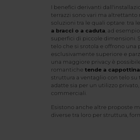
I benefici derivanti dall'installa
terrazzi sono vari ma altrettant
soluzioni tra le quali optare: tra l
a bracci o a caduta
, ad esempio
superfici di piccole dimensioni. 
telo che si srotola e offrono una
esclusivamente superiore e parz
una maggiore privacy è possibil
romantiche
tende a cappottina
struttura a ventaglio con telo su
adatte sia per un utilizzo privato,
commerciali.
Esistono anche altre proposte m
diverse tra loro per struttura, 