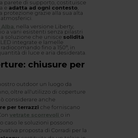
a parete di supporto, costituisce
ta e
adatta ad ogni contesto
,
 protezione grazie alla sua alta
 atmosferici.
 Alba
, nella versione Liberty,
o a vani esistenti senza pilastri
 una soluzione che unisce
solidità
i LED integrate e lamelle
 radiocomando fino a 150°, in
antità di luce e aria desiderata.
rture: chiusure per
 nostro outdoor un luogo da
no, oltre all'utilizzo di coperture
 può considerare anche
re per terrazzi
che forniscano
 Con
vetrate scorrevoli
o in
o caso le soluzioni possono
ovativa proposta di Corradi per la