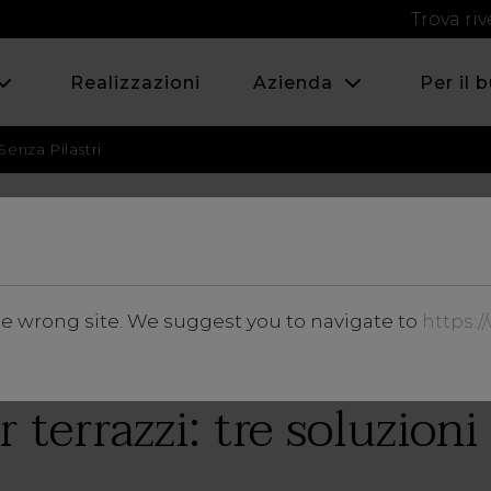
Trova riv
Realizzazioni
Azienda
Per il 
Senza Pilastri
GIUGNO 2018
he wrong site. We suggest you to navigate to
https:
Approfondimenti
 terrazzi: tre soluzioni 