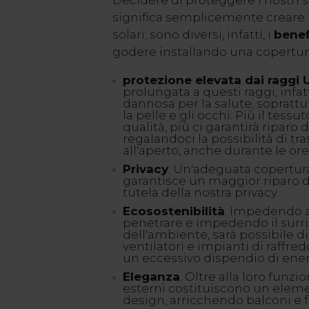
Decidere di proteggere i nostri 
significa semplicemente creare u
solari; sono diversi, infatti, i
benef
godere installando una copertura
protezione elevata dai raggi 
prolungata a questi raggi, infat
dannosa per la salute, sopratt
la pelle e gli occhi. Più il tessu
qualità, più ci garantirà riparo d
regalandoci la possibilità di t
all'aperto, anche durante le ore
Privacy
. Un'adeguata copertur
garantisce un maggior riparo da
tutela della nostra privacy.
Ecosostenibilità
. Impedendo ai
penetrare e impedendo il sur
dell'ambiente, sarà possibile di
ventilatori e impianti di raffr
un eccessivo dispendio di ener
Eleganza
. Oltre alla loro funzi
esterni costituiscono un eleme
design, arricchendo balconi e f