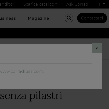
enditori
Scarica cataloghi
Ask Corradi
IT
Contattaci
business
Magazine
Share
×
//www.corradiusa.com
.
senza pilastri