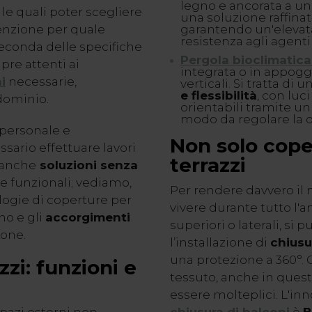
legno e ancorata a un
 le quali poter scegliere
una soluzione raffina
enzione per quale
garantendo un'elevata
resistenza agli agenti
seconda delle specifiche
Pergola bioclimatica
pre attenti ai
integrata o in appoggi
i
necessarie,
verticali. Si tratta di
e flessibilità
, con luc
ndominio.
orientabili tramite un
modo da regolare la qu
 personale e
Non solo cope
ario effettuare lavori
terrazzi
 anche
soluzioni senza
e funzionali; vediamo,
Per rendere davvero il
ologie di coperture per
vivere durante tutto l'an
o e gli
accorgimenti
superiori o laterali, si
ione.
l’installazione di
chiusu
una protezione a 360°.
zzi
: funzioni e
tessuto, anche in quest
essere molteplici. L'inn