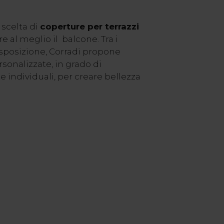
 scelta di
coperture per terrazzi
e al meglio il balcone. Tra i
isposizione, Corradi propone
onalizzate, in grado di
e individuali, per creare bellezza