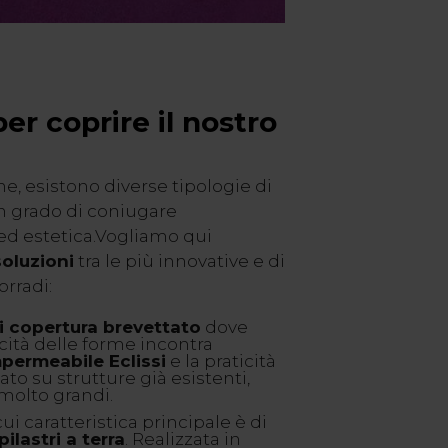
per coprire il nostro
he, esistono diverse tipologie di
in grado di coniugare
ed estetica.Vogliamo qui
soluzioni
tra le più innovative e di
rradi:
i copertura brevettato
dove
cità delle forme incontra
mpermeabile Eclissi
e la praticità
ato su strutture già esistenti,
molto grandi.
 cui caratteristica principale è di
ilastri a terra
. Realizzata in