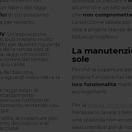
spazi esterni non
chiusura di balconi
è
B
n riparo dai raggi
alluminio e un telo avv
ici
di cui possiamo
che
non compromette 
 per terrazzo:
La soluzione ideale per
vera e propria stanza del
UV
. Un'esposizione
fattori atmosferici.
ti, può rivelarsi molto
utto per quanto riguarda
La manutenzi
to della tenda sarà di
ai raggi ultravioletti,
sole
rascorrere del tempo
 più calde.
Perché le coperture per
a del balcone
propria funzione nel t
 sguardi indiscreti e la
loro funzionalità
media
 raggi solari di
accorgimenti.
riscaldamento
minuire l'utilizzo di
Per la
pulizia delle ten
eddamento, evitando così
gia.
necessario lavare il tel
onalità, le coperture per
una spazzola non ecces
nto decorativo e di
assicurandosi poi di ris
acciate.