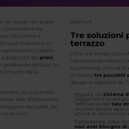
in un luogo nel quale
apertura.
 convivialità è da
Tre soluzioni 
ia. Così come il
terrazzo
razzo può diventare un
valorizzato e coperto:
Oltre alle tende classic
e soprattutto dei
primi
coperture per terrazzi 
er godere del terrazzo in
funzionalità, comodità 
i momento della
illustrarvi
tre possibili 
design progettate da Co
ivelarsi un piacevole
Impact
, un
sistema d
l'eleganza e la sempli
tendo fare affidamento
l'efficienza del
telo i
oteggano dal caldo, dai
di poter essere applic
 condizioni
anche di dimensioni 
Pergotenda Arko
, la
non aver bisogno di p