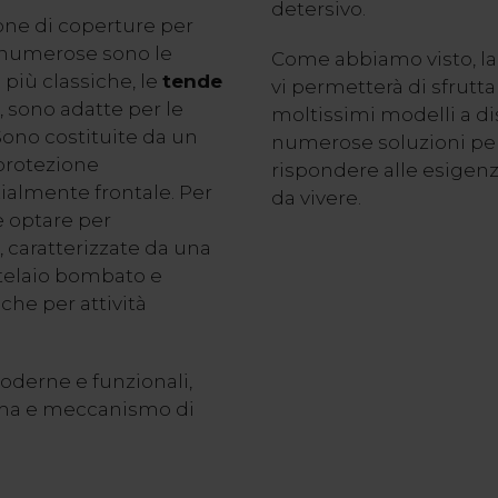
detersivo.
zione di coperture per
o numerose sono le
Come abbiamo visto, la
e più classiche, le
tende
vi permetterà di sfruttar
, sono adatte per le
moltissimi modelli a d
Sono costituite da un
numerose soluzioni pers
 protezione
rispondere alle esigenz
ialmente frontale. Per
da vivere.
e optare per
, caratterizzate da una
 telaio bombato e
 che per attività
oderne e funzionali,
forma e meccanismo di