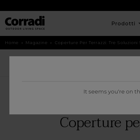
Prodotti
Home
»
Magazine
»
Coperture Per Terrazzi: Tre Soluzioni 
TORNA INDIETRO
It seems you're on t
Coperture per