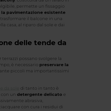
alcony
: costituita da un telaio in
olgibile, permette un fissaggio
la pavimentazione esistente
.
 trasformare il balcone in una
la casa, al riparo dal sole e dai
one delle tende da
 terrazzi possano svolgere la
empo, è necessario
preservare la
nte piccoli ma importantissimi
de da sole
di tanto in tanto è
o con un
detergente delicato
e
sivamente abrasiva,
ciacquare con cura i residui di