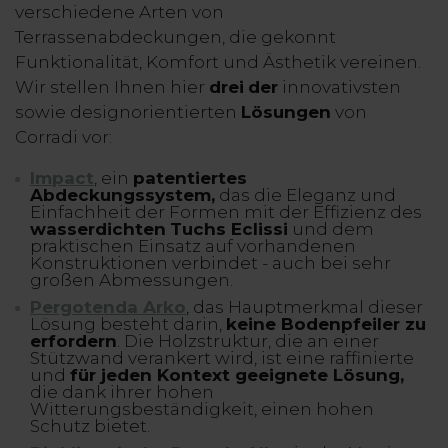
verschiedene Arten von
Terrassenabdeckungen, die gekonnt
Funktionalität, Komfort und Ästhetik vereinen.
Wir stellen Ihnen hier
drei
der
innovativsten
sowie designorientierten
Lösungen
von
Corradi vor:
Impact
, ein
patentiertes
Abdeckungssystem,
das die Eleganz und
Einfachheit der Formen mit der Effizienz des
wasserdichten
Tuchs Eclissi
und dem
praktischen Einsatz auf vorhandenen
Konstruktionen verbindet - auch bei sehr
großen Abmessungen.
Pergotenda Arko
, das Hauptmerkmal dieser
Lösung besteht darin,
keine Bodenpfeiler zu
erfordern
. Die Holzstruktur, die an einer
Stützwand verankert wird, ist eine raffinierte
und
für jeden Kontext geeignete Lösung,
die dank ihrer hohen
Witterungsbeständigkeit, einen hohen
Schutz bietet.