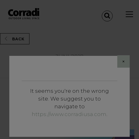
BACK
JUNI 2018
×
Share
It seems you're on the wrong
Vertiefungen
site. We suggest you to
Terrassenabdeckungen: Drei
navigate to
pfeilerlose Lösungen
https://www.corradiusa.com
.