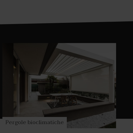
 tecniche all’avanguardia, in un elegante mix
Pergole bioclimatiche