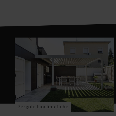
praticità del prodotto, Corradi ha voluto ab
Pergole bioclimatiche