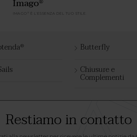
Imago
®
IMAGO
È L’ESSENZA DEL TUO STILE.
®
otenda
Butterfly
®
ails
Chiusure e
Complementi
Restiamo in contatto
ati alla newsletter per ricevere le ultime notizie da