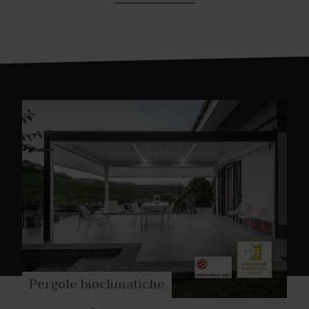
binare un tocco di design inconfondibile e soluzioni
tra funzionalità ed estetica.
Pergole bioclimatiche