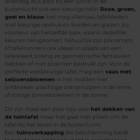
levendig, dus past bij een lunch in de
buitenlucht ook een kleurige tafel.
Roze, groen,
geel en blauw
, het mag allemaal, tafelkleden
met kleurige opdruk en borden en glazen, bij
voorkeur van hetzelfde type, waarin dezelfde
kleuren terugkomen. Natuurlijk zijn placemats
of tafelrunners ook ideaal in plaats van een
tafelkleed, zolang ze geometrische fantasieën
hebben of met bloemen bedrukt zijn. Voor de
perfecte veelkleurige tafel, mag een
vaas met
seizoensbloemen
in het midden niet
ontbreken: prachtige oranje tulpen in de lente
of statige zonnebloemen in de zomer.
Dit zijn maar een paar tips voor
het dekken van
de tuintafel
; maar het gaat niet alleen om de
tafel bij het leven in de buitenlucht.
Een
tuinoverkapping
die bescherming biedt