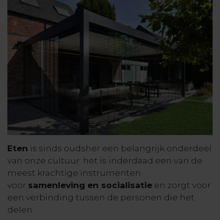
Eten
is sinds oudsher een belangrijk onderdeel
van onze cultuur: het is inderdaad een van de
meest krachtige instrumenten
voor
samenleving en socialisatie
en zorgt voor
een verbinding tussen de personen die het
delen.