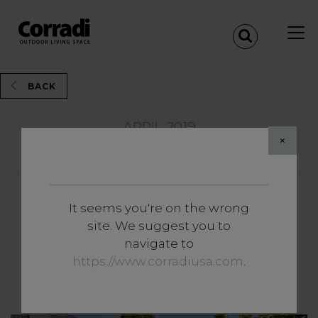
BACK
APRIL 2019
×
Share
Inzichten
It seems you're on the wrong
Tips om de tuintafel te
site. We suggest you to
navigate to
dekken: ideeën voor een
https://www.corradiusa.com
.
buitenruimte om te delen