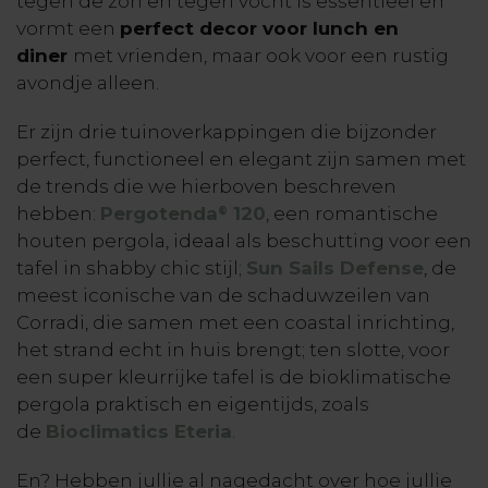
tegen de zon en tegen vocht is essentieel en
vormt een
perfect decor voor lunch en
diner
met vrienden, maar ook voor een rustig
avondje alleen.
Er zijn drie tuinoverkappingen die bijzonder
perfect, functioneel en elegant zijn samen met
de trends die we hierboven beschreven
hebben:
Pergotenda
120
, een romantische
®
houten pergola, ideaal als beschutting voor een
tafel in shabby chic stijl;
Sun Sails Defense
, de
meest iconische van de schaduwzeilen van
Corradi, die samen met een coastal inrichting,
het strand echt in huis brengt; ten slotte, voor
een super kleurrijke tafel is de bioklimatische
pergola praktisch en eigentijds, zoals
de
Bioclimatics Eteria
.
En? Hebben jullie al nagedacht over hoe jullie