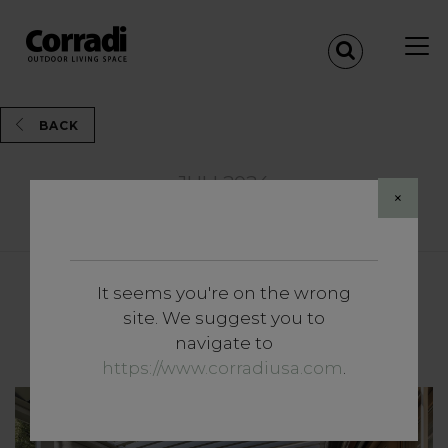
BACK
JULI 2024
×
Share
It seems you're on the wrong
Inzichten
site. We suggest you to
Een privé plekje in de tuin
navigate to
https://www.corradiusa.com
.