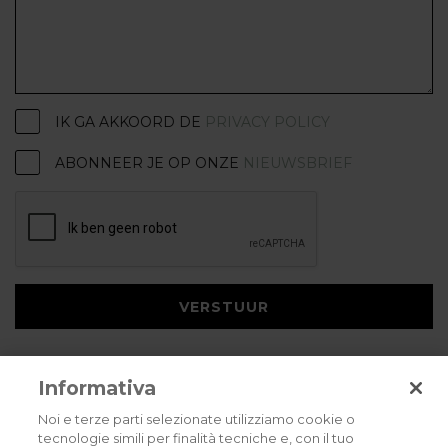
IK GA AKKOORD DE
PRIVACY POLICY
ABONNEER JE OP ONZE
NIEUWSBRIEF
VERSTUUR
Informativa
Noi e terze parti selezionate utilizziamo cookie o
tecnologie simili per finalità tecniche e, con il tuo