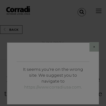
BACK
JUNI 2024
×
Share
It seems you're on the wrong
Inzichten
site. We suggest you to
De beste overkapping voor de
navigate to
pergola om iedere tuin om te
https://www.corradiusa.com
.
toveren tot een oase waar je de
hele zomer van kan genieten