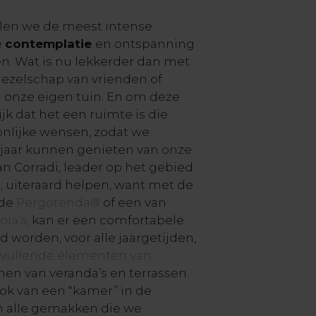
e
halen we de meest intense
e
contemplatie
en ontspanning
en. Wat is nu lekkerder dan met
gezelschap van vrienden of
n onze eigen tuin. En om deze
jk dat het een ruimte is die
onlijke wensen, zodat we
jaar kunnen genieten van onze
an Corradi, leader op het gebied
 uiteraard helpen, want met de
 de
Pergotenda®
of een van
la’s,
kan er een comfortabele
 worden, voor alle jaargetijden,
vullende elementen van
en van veranda’s en terrassen.
ook van een “kamer” in de
n alle gemakken die we