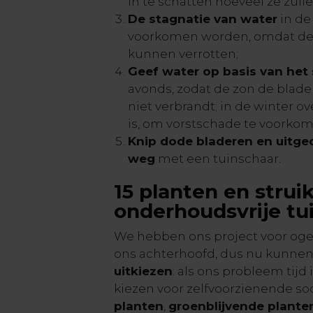
in te schatten hoeveel ze zull
De stagnatie van water
in de
voorkomen worden, omdat de
kunnen verrotten;
Geef water op basis van het
avonds, zodat de zon de blad
niet verbrandt; in de winter o
is, om vorstschade te voorkom
Knip dode bladeren en uitg
weg
met een tuinschaar.
15 planten en strui
onderhoudsvrije tu
We hebben ons project voor ogen
ons achterhoofd, dus nu kunne
uitkiezen
: als ons probleem tij
kiezen voor zelfvoorzienende soo
planten
,
groenblijvende plante