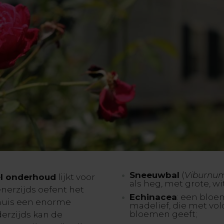
Sneeuwbal
(
Viburnum
eel onderhoud
lijkt voor
als heg, met grote, w
nerzijds oefent het
Echinacea
: een bloe
uis een enorme
madelief, die met vol
bloemen geeft;
derzijds kan de