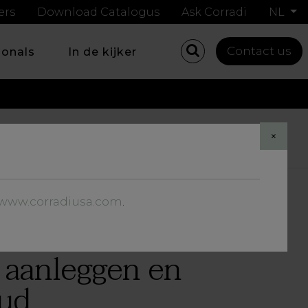
ers
Download Catalogus
Ask Corradi
NL
Contact us
ionals
In de kijker
Share
×
//www.corradiusa.com
.
 aanleggen en
oud