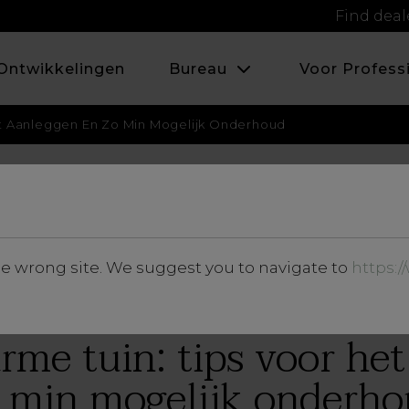
Find deal
Ontwikkelingen
Bureau
Voor Profess
t Aanleggen En Zo Min Mogelijk Onderhoud
NOVEMBER 2020
he wrong site. We suggest you to navigate to
https:
Inzichten
me tuin: tips voor het
 min mogelijk onderh