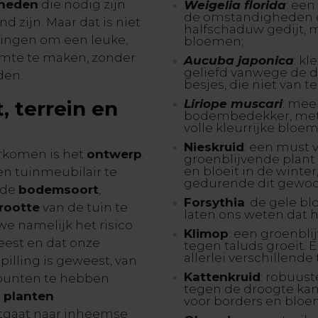
gheden
die nodig zijn
Weigelia florida
: een
de omstandigheden en
 zijn. Maar dat is niet
halfschaduw gedijt, 
ssingen om een leuke,
bloemen;
uimte te maken, zonder
Aucuba japonica
: kl
geliefd vanwege de d
den.
besjes, die niet van t
, terrein en
Liriope muscari
: meer
bodembedekker, met g
volle kleurrijke bloe
Nieskruid
: een must v
orkomen is het
ontwerp
.
groenblijvende plant
en bloeit in de winter
n tuinmeubilair te
gedurende dit gewoonl
, de
bodemsoort
,
Forsythia
: de gele b
rootte
van de tuin te
laten ons weten dat h
e namelijk het risico
Klimop
: een groenbl
weest en dat onze
tegen taluds groeit. E
allerlei verschillende
pilling is geweest, van
Kattenkruid
: robuust
e punten te hebben
tegen de droogte kan
 planten
voor borders en blo
itgaat naar inheemse