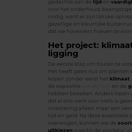
gedachte aan de
tijd
en
vaardi
voor het onderhoud, beangstigend
nodig, want er zijn talrijke oplo
gezellige en kleurrijke buitenr
dat we hoveniers hoeven te wor
Het project: klimaat
ligging
De eerste stap om fouten te vo
Het heeft geen nut om planten e
kopen zonder eerst het
klimaat
de
expositie
van de tuin
en de
g
hebben bekeken. Anders lopen w
dat al ons werk voor niets is ge
investering alleen maar een vers
tijd en geld. Na deze essentiël
overwogen, kunnen we de
soort
uitkiezen
waarbij de voorkeur u