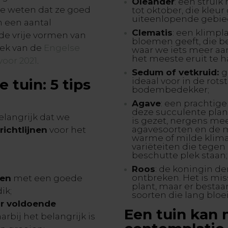
Oleander
: een strui
we weten dat ze goed
tot oktober, die kleu
uiteenlopende gebie
n een aantal
Clematis
: een klimpl
 de vrije vormen van
bloemen geeft, die be
iek van de
Engelse
waar we iets meer a
het meeste eruit te 
voor 2021
.
Sedum of vetkruid:
g
 tuin: 5 tips
ideaal voor in de rotst
bodembedekker;
Agave
: een prachtige
deze succulente plant
belangrijk dat we
is gezet, nergens mee
agavesoorten en de 
richtlijnen
voor het
warme of milde klima
variëteiten die tegen
beschutte plek staan
Roos
: de koningin d
ontbreken. Het is mis
den
met een goede
plant, maar er bestaa
ik;
soorten die lang bloe
r voldoende
Een tuin kan 
rbij het belangrijk is