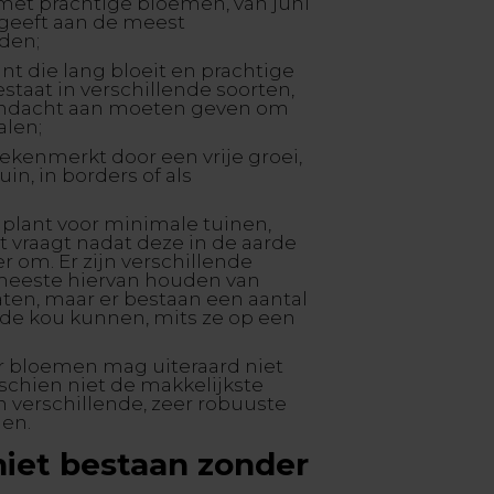
k met prachtige bloemen, van juni
r geeft aan de meest
den;
ant die lang bloeit en prachtige
staat in verschillende soorten,
andacht aan moeten geven om
halen;
ekenmerkt door een vrije groei,
uin, in borders of als
 plant voor minimale tuinen,
 vraagt nadat deze in de aarde
r om. Er zijn verschillende
meeste hiervan houden van
ten, maar er bestaan een aantal
 de kou kunnen, mits ze op een
;
er bloemen mag uiteraard niet
schien niet de makkelijkste
n verschillende, zeer robuuste
ien.
niet bestaan zonder