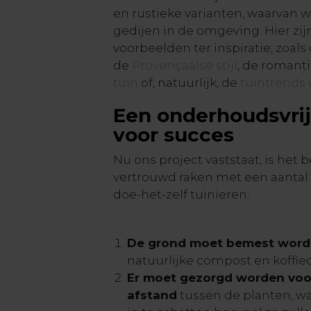
en rustieke varianten, waarvan 
gedijen in de omgeving. Hier zij
voorbeelden ter inspiratie, zoals
de
Provençaalse stijl
, de romant
tuin
of, natuurlijk, de
tuintrends 
Een onderhoudsvrije
voor succes
Nu ons project vaststaat, is het 
vertrouwd raken met een aantal
doe-het-zelf tuinieren:
De grond moet bemest wor
natuurlijke compost en koffied
Er moet gezorgd worden voo
afstand
tussen de planten, waa