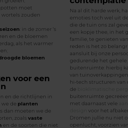
contemplati
en groeien;
 potten moet
Na al dit harde werk, 
 wortels zouden
emoties toch wel uit d
die de tuin ons zal gev
 seizoen
: in de zomer ‘s
een kopje thee, in het 
eren en de bloemen
familie, te genieten va
verdag, als het warmer
reden is het zo belangri
en;
aansluit bij onze perso
edroogde bloemen
gedurende het gehele 
buitenruimte: hierbij k
van tuinoverkappingen,
ken voor een
hi-tech structuren van
in
de
bioklimatische pergo
buitenruimte gecreëerd
 en de richtlijnen in
met daarnaast vele
aan
n we de
planten
design
voor het afbaken
d is dan moeten we de
Dromen jullie nu niet 
rten, zoals
vaste
openlucht, voorzien va
n
en de soorten die niet