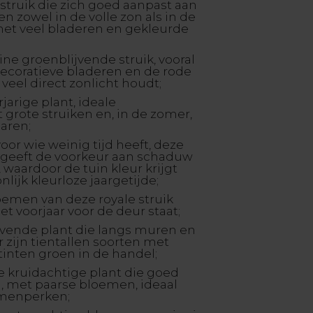
 struik die zich goed aanpast aan
 zowel in de volle zon als in de
met veel bladeren en gekleurde
eine groenblijvende struik, vooral
ecoratieve bladeren en de rode
e veel direct zonlicht houdt;
jarige plant, ideale
rote struiken en, in de zomer,
maren;
oor wie weinig tijd heeft, deze
 geeft de voorkeur aan schaduw
, waardoor de tuin kleur krijgt
ijk kleurloze jaargetijde;
loemen van deze royale struik
et voorjaar voor de deur staat;
ijvende plant die langs muren en
r zijn tientallen soorten met
 tinten groen in de handel;
e kruidachtige plant die goed
, met paarse bloemen, ideaal
emenperken;