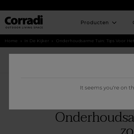
Producten
Home
»
In De Kijker
»
Onderhoudsarme Tuin: Tips Voor He
BACK
It seems you're on t
Onderhoudsar
zo