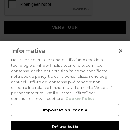
VERSTUUR
Informativa
Noi e terze parti selezionate utilizziamo cookie o
tecnologie simili per finalità tecniche e, con il tuo
consenso, anche per altre finalità come specificato
Privacybeleid
Cookies policy
Careers
nella cookie policy, tra cui la personalizzazione degli
annunci. Il rifiuto del consenso può rendere non
© 2026 all rights reserved - Corradi Srl - Via M. Serenari 20 - 40013 Castel
disponibili le relative funzioni. Usa il pulsante “Accetta”
Maggiore (BO) T +39 051 4188411
per acconsentire. Usa il pulsante “Rifiuta” per
Codice Fiscale - Partita Iva e Registro Imprese di Bologna: 03464321201. REA BO
- 521198. Capitale Sociale: euro 11.500.000,00
continuare senza accettare.
Cookie Policy
An eLogic Digital Company Project
Powered by Xperience
Impostazioni cookie
Rifiuta tutti