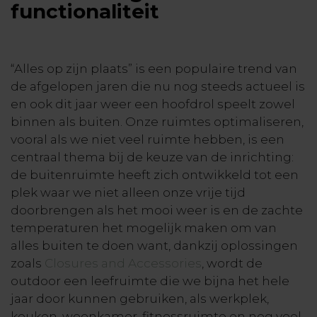
functionaliteit
“Alles op zijn plaats” is een populaire trend van
de afgelopen jaren die nu nog steeds actueel is
en ook dit jaar weer een hoofdrol speelt zowel
binnen als buiten. Onze ruimtes optimaliseren,
vooral als we niet veel ruimte hebben, is een
centraal thema bij de keuze van de inrichting:
de buitenruimte heeft zich ontwikkeld tot een
plek waar we niet alleen onze vrije tijd
doorbrengen als het mooi weer is en de zachte
temperaturen het mogelijk maken om van
alles buiten te doen want, dankzij oplossingen
zoals
Closures and Accessories
, wordt de
outdoor een leefruimte die we bijna het hele
jaar door kunnen gebruiken, als werkplek,
keuken, woonkamer, fitnessruimte en nog veel