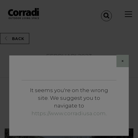
BACK
FEBRUARI 2023
×
Share
It seems you're on the wrong
Inzichten
site. We suggest you to
Een nieuw jaar. Een nieuwe
navigate to
outdoor
https://www.corradiusa.com
.