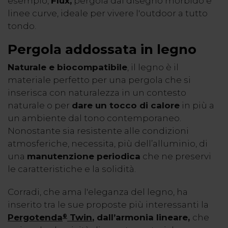
esempio,
Flux,
pergola dal disegno morbido e
linee curve, ideale per vivere l'outdoor a tutto
tondo.
Pergola addossata in legno
Naturale e biocompatibile
, il legno è il
materiale perfetto per una pergola che si
inserisca con naturalezza in un contesto
naturale o per
dare un tocco di calore
in più a
un ambiente dal tono contemporaneo.
Nonostante sia resistente alle condizioni
atmosferiche, necessita, più dell’alluminio, di
una
manutenzione periodica
che ne preservi
le caratteristiche e la solidità.
Corradi, che ama l'eleganza del legno, ha
inserito tra le sue proposte più interessanti la
Pergotenda
Twin
, dall’armonia lineare,
che
®