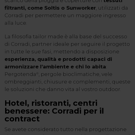
scarico della pioggia e coperture con
tessuti
filtranti, come Soltis o Sunworker
, utilizzati da
Corradi per permettere un maggiore ingresso
alla luce.
La filosofia
tailor made
è alla base del successo
di Corradi, partner ideale per seguire il progetto
in tutte le sue fasi, mettendo a disposizione
esperienza, qualità e prodotti capaci di
armonizzare l’ambiente e chi lo abita
:
Pergotenda
, pergole bioclimatiche, vele
®
ombreggianti, chiusure e complementi, queste
le soluzioni che danno vita al vostro outdoor.
Hotel, ristoranti, centri
benessere: Corradi per il
contract
Se avete considerato tutto nella progettazione