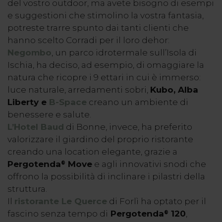
del vostro outdoor, ma avete bisogno di esempi
e suggestioni che stimolino la vostra fantasia,
potreste trarre spunto dai tanti clienti che
hanno scelto Corradi per il loro dehor:
Negombo
, un parco idrotermale sull’Isola di
Ischia, ha deciso, ad esempio, di omaggiare la
natura che ricopre i 9 ettari in cui è immerso:
luce naturale, arredamenti sobri,
Kubo, Alba
Liberty e
B-Space
creano un ambiente di
benessere e salute.
L’Hotel Baud
di Bonne, invece, ha preferito
valorizzare il giardino del proprio ristorante
creando una location elegante, grazie a
Pergotenda
Move
e agli innovativi snodi che
®
offrono la possibilità di inclinare i pilastri della
struttura.
Il
ristorante Le Querce
di Forlì ha optato per il
fascino senza tempo di
Pergotenda
120
,
®