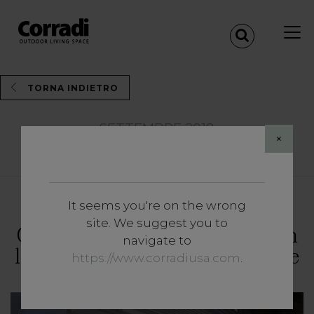
TORNA INDIETRO
SETTEMBRE 2018
×
Share
It seems you're on the wrong
Approfondimenti
site. We suggest you to
Gli allestimenti esterni per un
navigate to
locale accogliente e funzionale
https://www.corradiusa.com
.