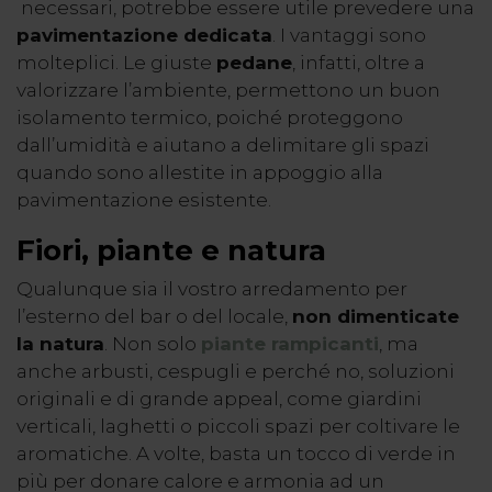
necessari, potrebbe essere utile prevedere una
pavimentazione dedicata
. I vantaggi sono
molteplici. Le giuste
pedane
, infatti, oltre a
valorizzare l’ambiente, permettono un buon
isolamento termico, poiché proteggono
dall’umidità e aiutano a delimitare gli spazi
quando sono allestite in appoggio alla
pavimentazione esistente.
Fiori, piante e natura
Qualunque sia il vostro
arredamento per
l’esterno del bar
o del locale,
non dimenticate
la natura
. Non solo
piante rampicanti
, ma
anche arbusti, cespugli e perché no, soluzioni
originali e di grande appeal, come giardini
verticali, laghetti o piccoli spazi per coltivare le
aromatiche. A volte, basta un tocco di verde in
più per donare calore e armonia ad un