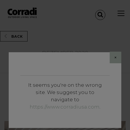
BACK
DEZEMBER 2020
×
Share
It seems you're on the wrong
Vertiefungen
site. We suggest you to
Outdoor-Pergolen: Wie trifft
navigate to
man die richtige Wahl?
https://www.corradiusa.com
.