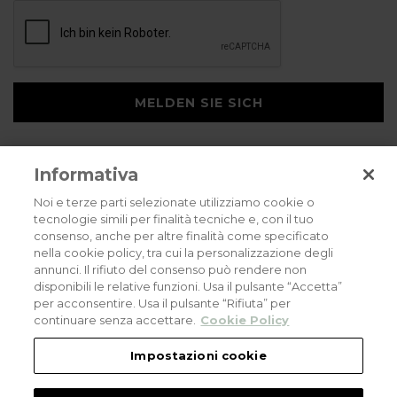
MELDEN SIE SICH
Informativa
Noi e terze parti selezionate utilizziamo cookie o
tecnologie simili per finalità tecniche e, con il tuo
consenso, anche per altre finalità come specificato
Privacy policy
Cookies policy
Careers
nella cookie policy, tra cui la personalizzazione degli
annunci. Il rifiuto del consenso può rendere non
© 2026 all rights reserved - Corradi Srl - Via M. Serenari 20 - 40013 Castel
disponibili le relative funzioni. Usa il pulsante “Accetta”
Maggiore (BO) T +39 051 4188411
per acconsentire. Usa il pulsante “Rifiuta” per
Codice Fiscale - Partita Iva e Registro Imprese di Bologna: 03464321201. REA BO
- 521198. Capitale Sociale: euro 11.500.000,00
continuare senza accettare.
Cookie Policy
An eLogic Digital Company Project
Powered by Xperience
Impostazioni cookie