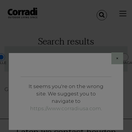
Search results
×
LLE
PRODUCTEN
PERSOVERZICHT
REALISATIES
MAGA
It seems you're on the wrong
Geen resultaten gevonden
site. We suggest you to
«
<
1
>
»
navigate to
https://www.corradiusa.com
.