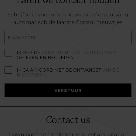
Laten we contact houden
Schrijf je in voor onze nieuwsbrief en ontvang
automatisch de laatste Corradi nieuwtjes
IK HEB DE
VERKLARING OMTRENT PRIVACY
GELEZEN EN BEGREPEN
IK GA AKKOORD MET DE ONTVANGST
VAN DE
NIEUWSBRIEF
VERSTUUR
Contact us
Download the catalog or request a quotation