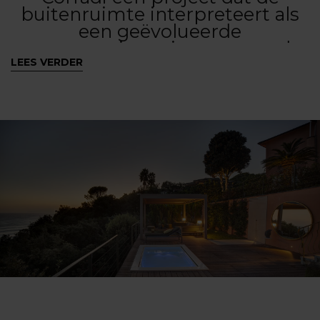
buitenruimte interpreteert als
een geëvolueerde
ontwerpruimte, in staat om de
kwaliteit van wonen te
LEES VERDER
verbeteren en terrassen en
buitenoppervlakken te
valoriseren, door ze te
transformeren tot plekken om
elke dag te beleven, zwevend
tussen het pijnboombos en de
horizon van de zee.