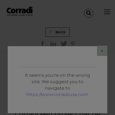
BACK
×
EEN ZWEVENDE TUIN
TUSSEN HORIZON EN ZEE
It seems you're on the wrong
MET IMAGO®
site. We suggest you to
navigate to
ARENZANO - ITALY
https://www.corradiusa.com
.
Met Imago
ondertekent
®
Corradi een project dat de