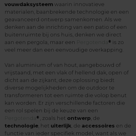
vouwdaksysteem
waarin innovatieve
materialen, baanbrekende technologie en een
geavanceerd ontwerp samenkomen. Als we
denken aan de inrichting van een patio of een
buitenruimte bij ons huis, denken we direct
aan een pergola, maar een
Pergotenda
is zo
®
veel meer dan een eenvoudige overkapping.
Van aluminium of van hout, aangebouwd of
vrijstaand, met een vlak of hellend dak, open of
dicht aan de zijkant, deze oplossing biedt
diverse mogelijkheden om de outdoor te
transformeren tot een ruimte die volop benut
kan worden. Er zijn verschillende factoren die
een rol spelen bij de keuze van een
Pergotenda
, zoals het
ontwerp
, de
®
technologie
, het
uiterlijk
, de
accessoires
en de
functie van ieder specifiek model, want als we