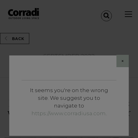
BACK
SEPTEMBER 2022
×
Share
It seems you're on the wrong
Inzichten
site. We suggest you to
Pergotenda®: alle ins en outs
navigate to
van de gepatenteerde outdoor
https://www.corradiusa.com
.
oplossing van Corradi.