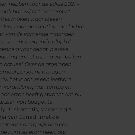
en hebben voor de editie 2021 –
t ook hoe wij het evenement
imtes maken waar ideeën
rden, waar de creatieve gedachte
n en van de komende maanden
ns merk is eigenlijk altijd al
enheid voor debat, nieuwe
ndering en het thema van buiten
o actueel.
Over de afgelopen
emaal persoonlijk mogen
jk het is dat er een leefbare
een verandering van tempo en
t ons ertoe heeft gebracht om nu
anzien van budget te
lly Briskomatis, Marketing &
r van Corradi, met de
aat voor ons gelijk aan een
 de ruimtes eromheen, aan