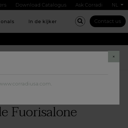
ers
Download Catalogus
Ask Corradi
NL
Contact us
ionals
In de kijker
Share
×
//www.corradiusa.com
.
de Fuorisalone