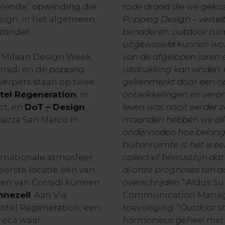
elende” opwinding die
rode draad die we gekoz
sign, in het algemeen,
Popping Design –
vertel
jzonder.
benaderen: outdoor ru
uitgewisseld kunnen wo
de Milaan Design Week
van de afgelopen jare
orradi en de
popping
uitdrukking kan vinden. O
nwerpers staan op twee
gekenmerkt door een op
tel Regeneration
, in
ontwikkelingen en vera
ct, en
DoT – Design
leven was nooit eerder z
Piazza San Marco in
maanden hebben we all
ondervinden hoe belangri
buitenruimte is: het is 
ernationale atmosfeer,
collectief bewustzijn da
eerste locatie één van
al onze prognoses ten a
en van Corradi kunnen
overschrijden.”
Aldus Su
nnezeil
. Aan Via
Communication Manage
otel Regeneration, een
toevoeging: “
Outdoor st
oreca waar
harmonieus geheel met