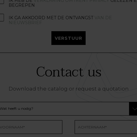
IK HEB DE
VERKLARING OMTRENT PRIVACY
GELEZEN 
BEGREPEN
IK GA AKKOORD MET DE ONTVANGST
VAN DE
NIEUWSBRIEF
VERSTUUR
Contact us
Download the catalog or request a quotation