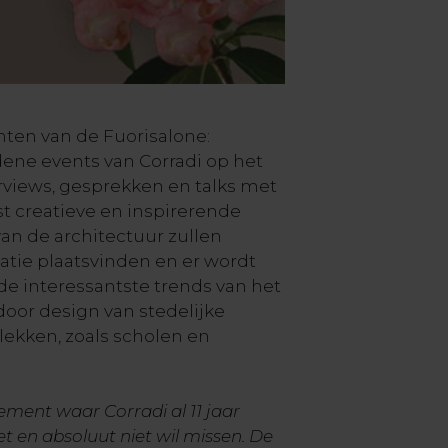
ten van de Fuorisalone:
dene events van Corradi op het
views, gesprekken en talks met
t creatieve en inspirerende
n de architectuur zullen
atie plaatsvinden en er wordt
e interessantste trends van het
oor design van stedelijke
ekken, zoals scholen en
ement waar Corradi al 11 jaar
 en absoluut niet wil missen. De