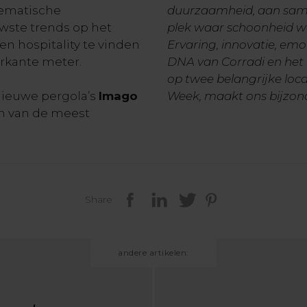
hematische
duurzaamheid, aan samen
wste trends op het
plek waar schoonheid w
en hospitality te vinden
Ervaring, innovatie, emo
erkante meter.
DNA van Corradi en het 
op twee belangrijke loca
nieuwe pergola’s
Imago
Week, maakt ons bijzon
en van de meest
Share
andere artikelen: