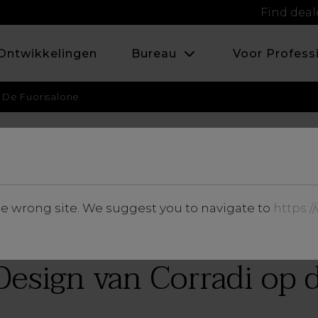
Find deal
Ontwikkelingen
Bureau
Voor Profess
 De Fuorisalone
AUGUSTUS 2021
he wrong site. We suggest you to navigate to
https:
Nieuws en events
esign van Corradi op 