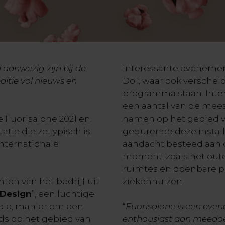
 aanwezig zijn bij de
interessante evenemen
ditie vol nieuws en
DoT, waar ook verschei
programma staan. Inter
een aantal van de mees
e Fuorisalone 2021 en
namen op het gebied va
atie die zo typisch is
gedurende deze install
internationale
aandacht besteed aan d
moment, zoals het outd
ruimtes en openbare pl
ten van het bedrijf uit
ziekenhuizen.
 Design
”, een luchtige
vole, manier om een
“
Fuorisalone is een even
nds op het gebied van
enthousiast aan meedoet