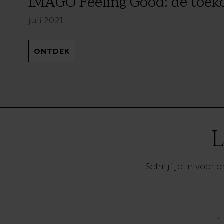
IMAGO Feeling Good: de toeko
juli 2021
ONTDEK
L
Schrijf je in voo