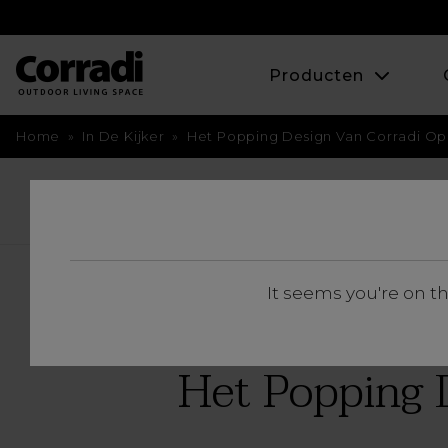
Producten
Home
»
In De Kijker
»
Het Popping Design Van Corradi Op
BACK
It seems you're on t
Het Popping D