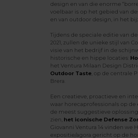
design en van die enorme “borr
voelbaar is op het gebied van de
en van outdoor design, in het bi
Tijdens de speciale editie van 
2021, zullen de unieke stijl van C
visie van het bedrijf in de schij
historische en hippe locaties:
Ho
het Ventura Milaan Design Distri
Outdoor Taste
, op de centrale 
Brera.
Een creatieve, proactieve en int
waar horecaprofessionals op de 
de meest suggestieve oplossing
zien,
het iconische Defense Zo
Giovanni Ventura 14 vinden we H
expositie/agora gericht op de h