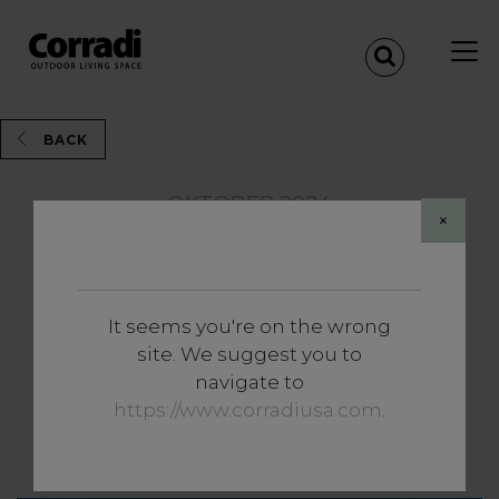
BACK
OKTOBER 2024
×
Share
It seems you're on the wrong
Vertiefungen
site. We suggest you to
Buitenverlichting voor het
navigate to
terras: zo creëer je de juiste
https://www.corradiusa.com
.
sfeer