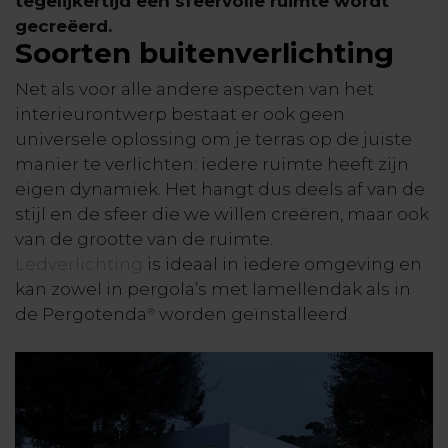
tegelijkertijd een sfeervolle ruimte wordt
gecreëerd.
Soorten buitenverlichting
Net als voor alle andere aspecten van het
interieurontwerp bestaat er ook geen
universele oplossing om je terras op de juiste
manier te verlichten: iedere ruimte heeft zijn
eigen dynamiek. Het hangt dus deels af van de
stijl en de sfeer die we willen creëren, maar ook
van de grootte van de ruimte.
Ledverlichting
is ideaal in iedere omgeving en
kan zowel in pergola’s met lamellendak als in
de Pergotenda
worden geïnstalleerd.
®