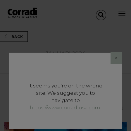
BACK
JANUARI 2024
×
Share
It seems you're on the wrong
Inzichten
site. We suggest you to
Laten we opnieuw starten bij
navigate to
het welzijn: de outdoor sauna
https://www.corradiusa.com
.