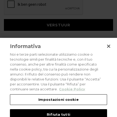
VERSTUUR
Informativa
Noi e terze parti selezionate utilizziamo cookie o
tecnologie simili per finalità tecniche e, con il tuo
consenso, anche per altre finalità come specificato
Privacybeleid
Cookies policy
Careers
nella cookie policy, tra cui la personalizzazione degli
annunci. Il rifiuto del consenso può rendere non
© 2026 all rights reserved - Corradi Srl - Via M. Serenari 20 - 40013 Castel
disponibili le relative funzioni. Usa il pulsante “Accetta”
Maggiore (BO) T +39 051 4188411
per acconsentire. Usa il pulsante “Rifiuta” per
Codice Fiscale - Partita Iva e Registro Imprese di Bologna: 03464321201. REA BO
- 521198. Capitale Sociale: euro 11.500.000,00
continuare senza accettare.
Cookie Policy
An eLogic Digital Company Project
Powered by Xperience
Impostazioni cookie
Rifiuta tutti