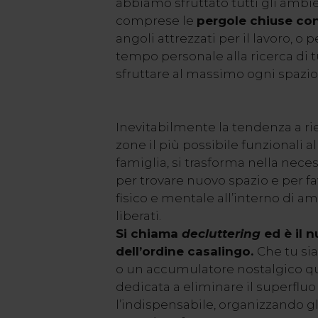
abbiamo sfruttato tutti gli ambi
comprese le
pergole chiuse con
angoli attrezzati per il lavoro, o p
tempo personale alla ricerca di 
sfruttare al massimo ogni spazio
Inevitabilmente la tendenza a r
zone il più possibile funzionali all
famiglia, si trasforma nella nece
per trovare nuovo spazio e per fa
fisico e mentale all’interno di am
liberati.
Si chiama
decluttering
ed è il 
dell’ordine casalingo.
Che tu si
o un accumulatore nostalgico q
dedicata a eliminare il superfluo
l’indispensabile, organizzando g