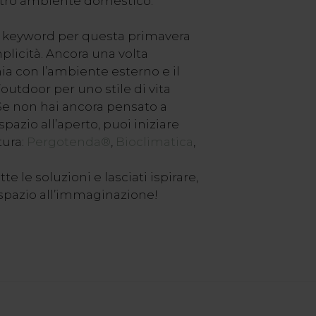
tro ambiente domestico.
le keyword per questa primavera
plicità. Ancora una volta
ia con l’ambiente esterno e il
outdoor per uno stile di vita
 Se non hai ancora pensato a
pazio all’aperto, puoi iniziare
tura:
Pergotenda®
,
Bioclimatica
,
te le soluzioni e lasciati ispirare,
 spazio all’immaginazione!