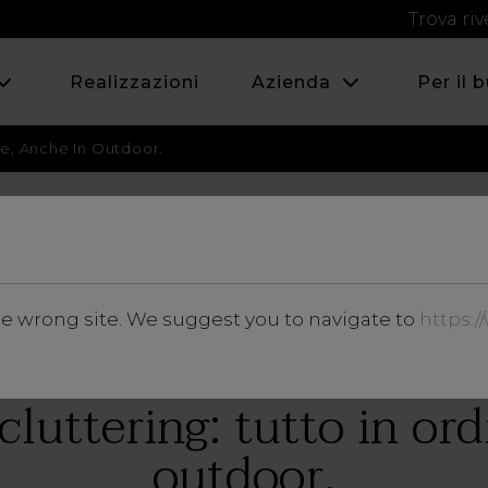
Trova riv
Realizzazioni
Azienda
Per il 
ne, Anche In Outdoor.
FEBBRAIO 2022
he wrong site. We suggest you to navigate to
https:
Magazine
luttering: tutto in ord
outdoor.