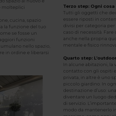
ndo spazio al nuovo e
Terzo step: Ogni cosa
 molteplici
Tutti gli oggetti che d
essere riposti in conte
ione, cucina, spazio
divisi per categoria per
ia la funzione del tuo
caso di necessità. Fare 
come se fosse un
anche nella propria qu
aggiori funzioni
mentale e fisico rinnov
ccumulano nello spazio,
e in ordine e liberarsi
Quarto step: L’outdoor
In alcune abitazioni, la
contatto con gli ospiti 
privata, in altre è uno 
piccolo giardino. In ogn
destinazione d’uso: una
diventare un luogo ded
di servizio. L’important
modo da mantenerlo in 