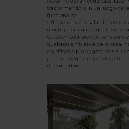
l’esterno della nostra casa, face
trasformandolo in un luogo dalle
funzionalità.
Ufficio con vista, sala di meditaz
giochi per i ragazzi, qualunque s
outdoor devi prendertene cura 
qualsiasi ambiente della casa. M
significano più oggetti che si a
perciò la regola è semplice: tener
del superfluo.