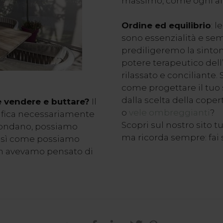
massimo, come ogni al
Ordine ed equilibrio
: 
sono essenzialità e sem
prediligeremo la sinton
potere terapeutico dell’
rilassato e conciliante.
come progettare il tuo s
dalla scelta della coper
e vendere e buttare?
Il
o
vele ombreggianti
?
nifica necessariamente
Scopri sul nostro sito tut
ircondano, possiamo
ma ricorda sempre: fai
 così come possiamo
on avevamo pensato di