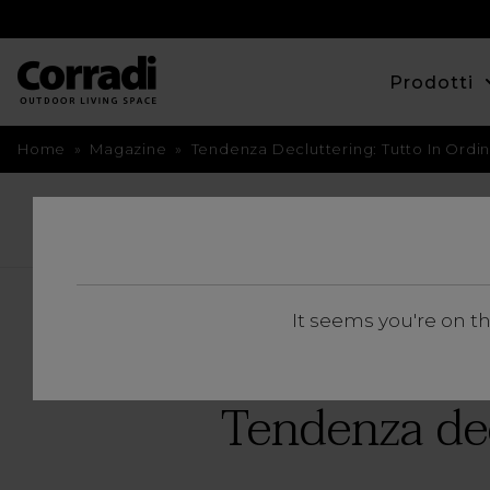
Prodotti
Home
»
Magazine
»
Tendenza Decluttering: Tutto In Ordi
TORNA INDIETRO
It seems you're on t
Tendenza dec