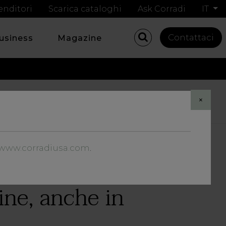
enditori
Scarica cataloghi
Ask Corradi
IT
Contattaci
business
Magazine
Share
×
//www.corradiusa.com
.
ine, anche in