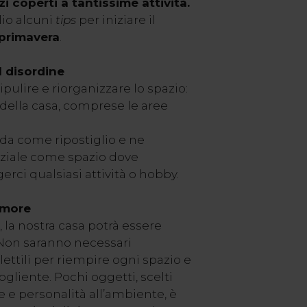
zi coperti a tantissime attività.
io alcuni
tips
per iniziare il
primavera
.
l disordine
ipulire e riorganizzare lo spazio:
 della casa, comprese le aree
da come ripostiglio e ne
nziale come spazio dove
erci qualsiasi attività o hobby.
 more
 la nostra casa potrà essere
on saranno necessari
ttili per riempire ogni spazio e
gliente. Pochi oggetti, scelti
e e personalità all’ambiente, è