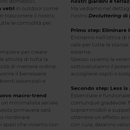
enti domestici,
nostri giardini e terraz
 vetri
in outdoor come
Ma vediamo nel dettagl
er trascorrere il nostro
nostro
Decluttering
di 
tutte le comodità per
.
Primo step: Eliminare i
Entriamo nell’ottica di r
vale per tutte le stanze
iempiere per creare
esterne.
e attività di tutta la
Spesso usiamo la veran
ssità di mettere ordine,
sottovalutiamo il pote
vorire il benessere
accogliere ospiti o svolg
bienti essenziali e
Secondo step: Less is
nuovo macro-trend
Essenziale e funzionale,
a un minimalista seriale
comunque gradevole. N
uesta primavera sarà
soprammobili e suppelle
 o riordinare
ottenere un effetto acco
li spazi che viviamo con
con cura, daranno valor