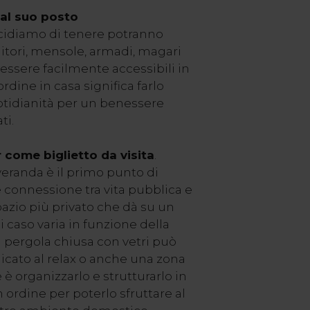
 al suo posto
ecidiamo di tenere potranno
nitori, mensole, armadi, magari
 essere facilmente accessibili in
ordine in casa significa farlo
otidianità per un benessere
ati.
 come biglietto da visita
.
 veranda è il primo punto di
e connessione tra vita pubblica e
spazio più privato che dà su un
i caso varia in funzione della
 pergola chiusa con vetri può
icato al relax o anche una zona
e è organizzarlo e strutturarlo in
ordine per poterlo sfruttare al