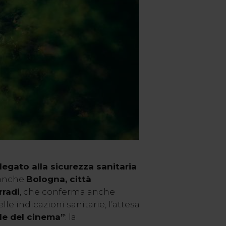
legato alla sicurezza sanitaria
 anche
Bologna, città
rradi
, che conferma anche
lle indicazioni sanitarie, l’attesa
lle del cinema”
: la