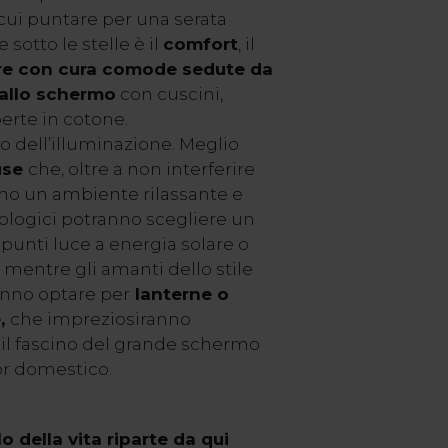
cui puntare per una serata
sotto le stelle è il
comfort
, il
re con cura comode sedute da
 allo schermo
con cuscini,
erte in cotone.
o dell’illuminazione. Meglio
use
che, oltre a non interferire
no un ambiente rilassante e
cnologici potranno scegliere un
punti luce a energia solare o
, mentre gli amanti dello stile
anno optare per
lanterne o
e,
che impreziosiranno
il fascino del grande schermo
or domestico.
o della vita riparte da qui