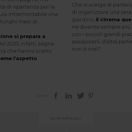
Che si scelga di parteci
 di ripartenza per la
di organizzare una sera
mula intramontabile che
giardino,
il cinema que
 lunghi mesi di
ne diventa sempre più 
con i piccoli grandi piac
ione si prepara a
assaporarli, d’altra part
 del 2020, infatti, segna
non è così?
ttà che hanno scelto
ieme l’aspetto
Share
ALTRI ARTICOLI: