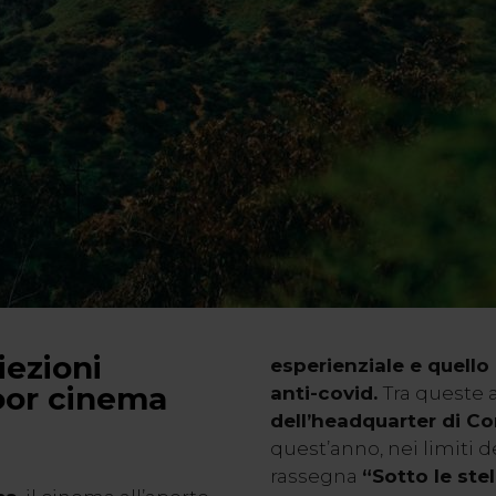
iezioni
esperienziale e quello 
oor cinema
anti-covid.
Tra queste
dell’headquarter di Co
quest’anno, nei limiti de
rassegna
“Sotto le ste