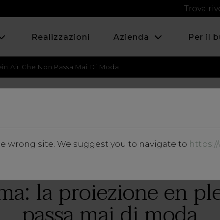
Trova riv
Realizzazioni
Azienda
Per il 
ein Air Che Non Passa Mai Di Moda
LUGLIO 2020
he wrong site. We suggest you to navigate to
https:
Approfondimenti
a: la proiezione en ple
passa mai di moda