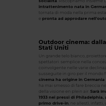
socialità
. Riscopriamo insieme
intrattenimento nata in Germa
tornata di moda nella prima est
e
pronta ad approdare nell’out
Outdoor cinema: dalla
Stati Uniti
Un grande telo bianco, proiettore
spettatori: semplice nella conce
coinvolgente nelle varie declinaz
susseguite in giro per il mondo f
cinema ha origine in Germania 
ha mai smesso di fare breccia ne
della visione en plein air.
Sarà in
1933 nei pressi di Philadelphia, 
primo drive-in
, ne allestì, infat