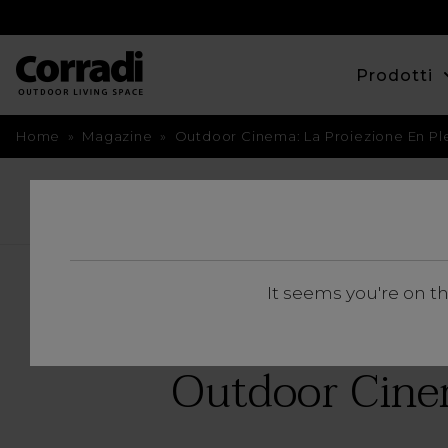
Prodotti
Home
»
Magazine
»
Outdoor Cinema: La Proiezione En Pl
TORNA INDIETRO
It seems you're on t
Outdoor Cinem