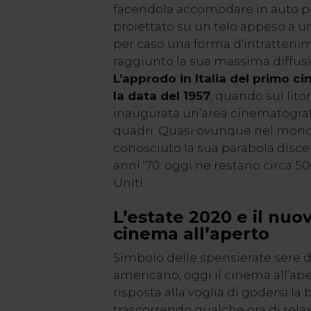
facendola accomodare in auto pe
proiettato su un telo appeso a un
per caso una forma d'intratten
raggiunto la sua massima diffusi
L’approdo in Italia del primo ci
la data del 1957
, quando sul lito
inaugurata un’area cinematograf
quadri. Quasi ovunque nel mondo
conosciuto la sua parabola disce
anni ‘70: oggi ne restano circa 50
Uniti.
L’estate 2020 e il nu
cinema all’aperto
Simbolo delle spensierate sere d’
americano, oggi il cinema all’ape
risposta alla voglia di godersi la 
trascorrendo qualche ora di rel