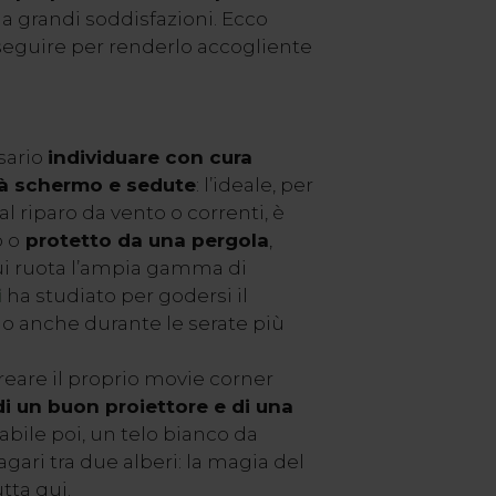
la grandi soddisfazioni. Ecco
seguire per renderlo accogliente
sario
individuare con cura
rà schermo e sedute
: l’ideale, per
l riparo da vento o correnti, è
 o
protetto da una pergola
,
cui ruota l’ampia gamma di
i
ha studiato per godersi il
no anche durante le serate più
reare il proprio movie corner
di un buon proiettore e di una
bile poi, un telo bianco da
gari tra due alberi: la magia del
tta qui.