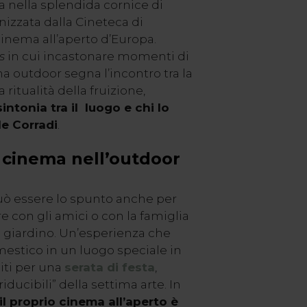
 nella splendida cornice di
izzata dalla Cineteca di
cinema all’aperto d’Europa.
us
in cui incastonare momenti di
ma outdoor segna l’incontro tra la
ritualità della fruizione,
sintonia tra il luogo e chi lo
ile Corradi
.
 cinema nell’outdoor
può essere lo spunto anche per
e con gli amici o con la famiglia
o giardino. Un’esperienza che
estico in un luogo speciale in
piti per una
serata di festa
,
iducibili” della settima arte. In
 il proprio cinema all’aperto è