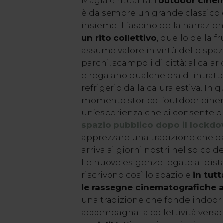
Magia e ritualità: l’
outdoor cine
è da sempre un grande classico d
insieme il fascino della narrazion
un rito collettivo
, quello della f
assume valore in virtù dello spazi
parchi, scampoli di città: al calar
e regalano qualche ora di intra
refrigerio dalla calura estiva. In 
momento storico l’outdoor cin
un’esperienza che ci consente di
spazio pubblico dopo il lockd
apprezzare una tradizione che da
arriva ai giorni nostri nel solco 
Le nuove esigenze legate al dis
riscrivono così lo spazio e
in tutt
le rassegne cinematografiche a
una tradizione che fonde indoor
accompagna la collettività verso 