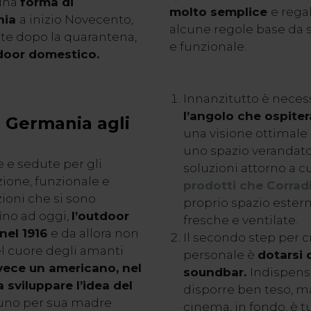
 una
forma di
molto semplice
e rega
nia
a inizio Novecento,
alcune regole base da 
ate dopo la quarantena,
e funzionale:
door domestico.
Innanzitutto è neces
l’angolo che ospite
 Germania agli
una visione ottimale a
uno spazio verandato
 e sedute per gli
soluzioni attorno a 
zione, funzionale e
prodotti che Corrad
ioni che si sono
proprio spazio ester
ino ad oggi,
l’outdoor
fresche e ventilate.
nel 1916
e da allora non
Il secondo step per c
l cuore degli amanti
personale è
dotarsi 
vece un americano, nel
soundbar.
Indispensa
a sviluppare l’idea del
disporre ben teso, ma
ti, uno per sua madre
cinema, in fondo, è tu