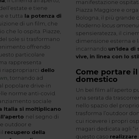
ma
, il cinema all’aperto,
manifestazione ospitata
ell’estate e tiene
Piazza Maggiore e organ
e e tutta
la potenza di
Bologna, il più grande 
ruizione di un film, che
Moderno
locus amoen
o che lo ospita. Piazze,
spensieratezza, il cine
 del sole si trasformano
dimensione esterna e la 
ttenimento offrendo
incarnando
un’idea di 
questo particolare
vive, in linea con lo st
ema rappresenta
 riappropriarci
dello
Come portare il
own
, tornando ad
domestico
l popolare drive-in
Un bel film all’aperto 
delle norme anti-covid.
una serata da trascorrer
tanziamento sociale
nello spazio del propri
a Italia si moltiplicano
trasforma l’outdoor dom
ll’aperto
nel segno di
cui ricevere i propri os
 e outdoor e
magari dedicata agli “irr
il
recupero della
questo caso
realizzare