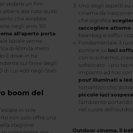
r vedere un film
Uno degli aspetti su 
 albero: era nata quasi
cinema da trascorrere 
imento che avrebbe
che significa
sceglie
one negli anni ’50.
raccogliere attorno
nema all’aperto porta
beanbag e soffici cop
rale laziale venne
Fondamentale il ruol
ica di 60mila metri
puntare su
luci soff
 il drive-in ha
con lo schermo, crea
ndente sul finire degli
sofisticato: i più te
0 di cui 400 negli Stati
impianto ad hoc con 
pouf illuminati a led
romantico chic potr
ovo boom del
piccole luci sospes
l’ambiente portando 
nel cuore dell’outdo
estate in stile
rto non solo offre una
bella stagione
Outdoor cinema, il bell
ax in compagnia, ma