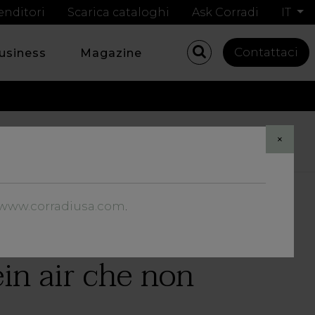
enditori
Scarica cataloghi
Ask Corradi
IT
Contattaci
business
Magazine
Share
×
//www.corradiusa.com
.
in air che non