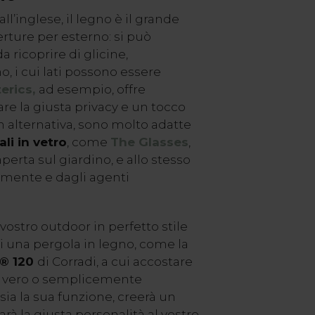
ll’inglese, il legno è il grande
rture per esterno: si può
a ricoprire di glicine,
, i cui lati possono essere
erics
,
ad esempio, offre
are la giusta privacy e un tocco
n alternativa, sono molto adatte
ali in vetro
, come
The Glasses
,
aperta sul giardino, e allo stesso
mente e dagli agenti
 vostro outdoor in perfetto stile
i una pergola in legno, come la
® 120
di Corradi, a cui accostare
, vero o semplicemente
ia la sua funzione, creerà un
rà la giusta personalità al vostro