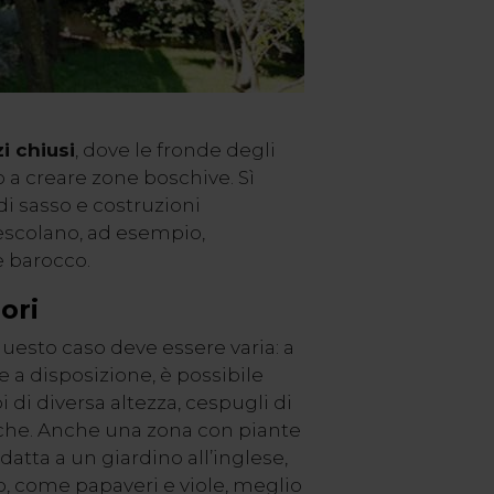
i chiusi
, dove le fronde degli
no a creare zone boschive. Sì
di sasso e costruzioni
escolano, ad esempio,
 barocco.
iori
uesto caso deve essere varia: a
e a disposizione, è possibile
pi di diversa altezza, cespugli di
iche. Anche una zona con piante
adatta a un giardino all’inglese,
o, come papaveri e viole, meglio