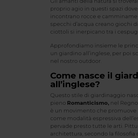
Gli amanti della natura si trove
proprio agio in questi spazi dove
incontrano rocce e camminamenti
specchi d’acqua creano giochi di 
ciottoli si inerpicano tra i cespugl
Approfondiamo insieme le princip
un giardino all’inglese, per poi 
nel nostro outdoor.
Come nasce il giar
all’inglese?
Questo stile di giardinaggio nasc
pieno
Romanticismo,
nel Regno 
è un movimento che promuove il 
come modalità espressiva dell’
pervade presto tutte le arti. Pittu
architettura, secondo la filosofi