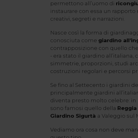
permettono all’uomo di
ricongiu
instaurare con essa un rapporto r
creativi, segreti e narrazioni.
Nasce così la forma di giardinagg
conosciuta come
giardino all’in
contrapposizione con quello che
- era stato il giardino all’italiana,
simmetrie, proporzioni, studi arch
costruzioni regolari e percorsi pre
Se fino al Settecento i giardini de
principalmente giardini all’italian
diventa presto molto celebre: in pa
sono famosi quello della
Reggia
Giardino Sigurtà
a Valeggio sul 
Vediamo ora cosa non deve manc
questo tipo.