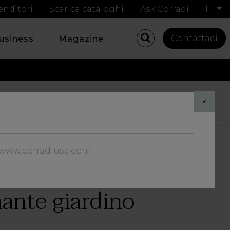
enditori
Scarica cataloghi
Ask Corradi
IT
Contattaci
business
Magazine
Share
×
//www.corradiusa.com
.
nante giardino