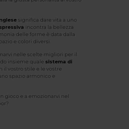
inglese
significa dare vita a uno
espressiva
incontra la bellezza
rmonia delle forme è data dalla
zio e colori diversi.
vi nelle scelte migliori per il
ando insieme quale
sistema di
 il vostro stile e le vostre
 uno spazio armonico e
 in gioco e a emozionarvi nel
oor?