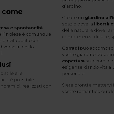
giardino.
e: come
Creare un
giardino all’
spazio dove la
libertà 
resa e spontaneità
della natura, e dove l’a
o all’inglese è comunque
compresenza di luce, spa
one, sviluppata con
diverse in chi lo
Corradi
può accompagnar
i.
vostro giardino, valut
copertura
si accordi con
iusi
esigenze, dando vita a
 stile e le
personale.
ico, è possibile
Siete pronti a mettervi
noramici, realizzati con
vostro romantico outd