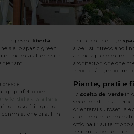
all’inglese è
libertà
:
prati e collinette, e
spaz
o che sia lo spazio green
alberi si intrecciano fi
giardino è caratterizzata
anche a piccole grotte 
anierismi
architettoniche che m
neoclassico, moderno e
Piante, prati e f
e cresce
luogo perfetto per
La
scelta del verde
in q
nefici della vita all’aria
seconda della superfici
rigoglioso, è in grado
orientarsi su roseti, sie
a commistione di stili in
alloro e piante aromat
officinali risulta molto 
insieme a fiori di camp