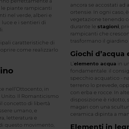
ranno perfettamente a
ancora se accostati ad a
 le piante rampicanti
ortensie. In ogni caso, 
 nel verde, alberi e
vegetazione tenendo co
luce e i sentieri di
durante le
stagioni
, p
i.
rampicanti che crescon
trasformano il giardino
ali caratteristiche di
scoprire come realizzarlo
Giochi d’acqua e
L’
elemento acqua
in un
dino
fondamentale: il consig
specchio acquatico - n
terreno lo prevede, oppu
e nell’Ottocento, in
con erba e rocce. In alte
Unito. Il Romanticismo
disposizione è ridotto,
concetto di libertà
magari con una scultura 
essere umano, e
ceramica dipinta a man
ra, letteratura e
a di questo movimento,
Elementi in leg