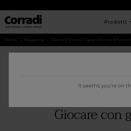
Prodotti
Home
»
Magazine
»
Giocare Con Gli Spazi Per Un Emozion
TORNA INDIETRO
It seems you're on t
Giocare con g