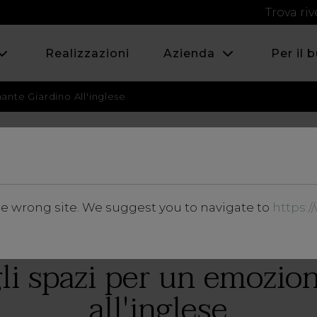
Trova riv
Realizzazioni
Azienda
Per il 
ante Giardino All'inglese
LUGLIO 2019
he wrong site. We suggest you to navigate to
https:
Approfondimenti
li spazi per un emozio
all'inglese