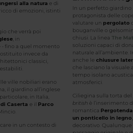
ngersi alla natura
e di
In un perfetto giardino a
icco di emozioni, istinti
protagonista delle cope
valutare un
pergolato
d
bouganville o gelsomino
io che verrà poi
chiusi. La linea
The
Mat
glese
, in
soluzioni capaci di don
 - fino a quel momento
naturale all’ambiente. I
 costituito invece da
anche le
chiusure later
itettonici classici,
che lasciano la visuale 
stabiliti.
tempo isolano acustica
lle ville nobiliari erano
atmosferici.
a, il giardino all’inglese
Ciliegina sulla torta del
rticolare, in Italia,
british
è l’inserimento d
 di Caserta
e il
Parco
romantica
Pergotenda
Mincio.
un ponticello in legno
are in un contesto di
decorativo. Qualunque s
passaggio originale e da