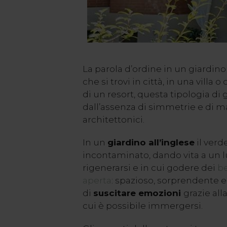
La parola d’ordine in un giardino 
che si trovi in città, in una villa 
di un resort, questa tipologia di 
dall’assenza di simmetrie e di m
architettonici.
In un
giardino all’inglese
il verd
incontaminato, dando vita a un 
rigenerarsi e in cui godere dei
be
aperta
: spazioso, sorprendente e 
di
suscitare emozioni
grazie all
cui è possibile immergersi.