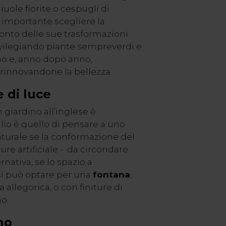
iuole fiorite o cespugli di
è importante scegliere la
nto delle sue trasformazioni
rivilegiando piante sempreverdi e
o e, anno dopo anno,
 rinnovandone la bellezza.
 di luce
 giardino all’inglese è
lio è quello di pensare a uno
aturale se la conformazione del
re artificiale - da circondare
rnativa, se lo spazio a
 si può optare per una
fontana
,
allegorica, o con finiture di
o.
no