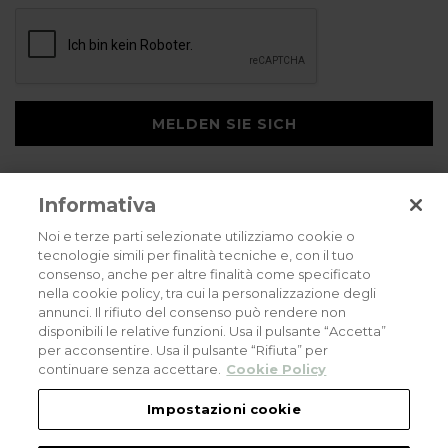
MELDEN SIE SICH
Informativa
Noi e terze parti selezionate utilizziamo cookie o
tecnologie simili per finalità tecniche e, con il tuo
consenso, anche per altre finalità come specificato
Privacy policy
Cookies policy
Careers
nella cookie policy, tra cui la personalizzazione degli
annunci. Il rifiuto del consenso può rendere non
© 2026 all rights reserved - Corradi Srl - Via M. Serenari 20 - 40013 Castel
disponibili le relative funzioni. Usa il pulsante “Accetta”
Maggiore (BO) T +39 051 4188411
per acconsentire. Usa il pulsante “Rifiuta” per
Codice Fiscale - Partita Iva e Registro Imprese di Bologna: 03464321201. REA BO
- 521198. Capitale Sociale: euro 11.500.000,00
continuare senza accettare.
Cookie Policy
An eLogic Digital Company Project
Powered by Xperience
Impostazioni cookie