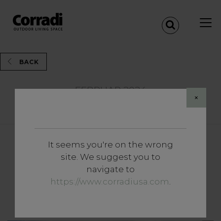
BACK
FEBRUAR 2024
×
Share
It seems you're on the wrong
Vertiefungen
site. We suggest you to
Innovation und
navigate to
Transformation: die
https://www.corradiusa.com
.
Geburtsstunde von Butterfly