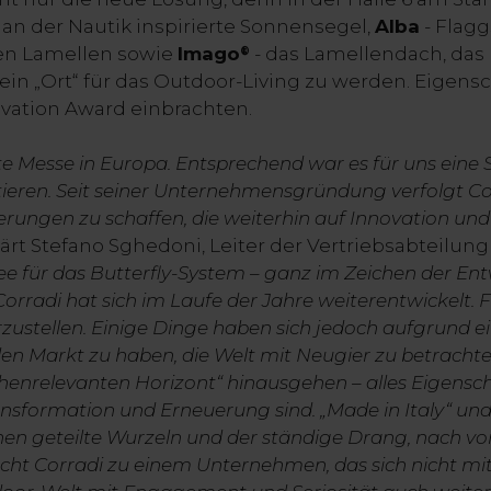
s an der Nautik inspirierte Sonnensegel,
Alba
- Flagg
ren Lamellen sowie
Imago
- das Lamellendach, das
®
n „Ort“ für das Outdoor-Living zu werden. Eigensch
vation Award einbrachten.
ste Messe in Europa. Entsprechend war es für uns eine S
ieren. Seit seiner Unternehmensgründung verfolgt Co
rungen zu schaffen, die weiterhin auf Innovation und
lärt Stefano Sghedoni, Leiter der Vertriebsabteilung
e für das Butterfly-System – ganz im Zeichen der Ent
rradi hat sich im Laufe der Jahre weiterentwickelt. 
rzustellen. Einige Dinge haben sich jedoch aufgrund 
den Markt zu haben, die Welt mit Neugier zu betrachte
henrelevanten Horizont“ hinausgehen – alles Eigenscha
nsformation und Erneuerung sind. „Made in Italy“ und 
en geteilte Wurzeln und der ständige Drang, nach vor
ht Corradi zu einem Unternehmen, das sich nicht mi