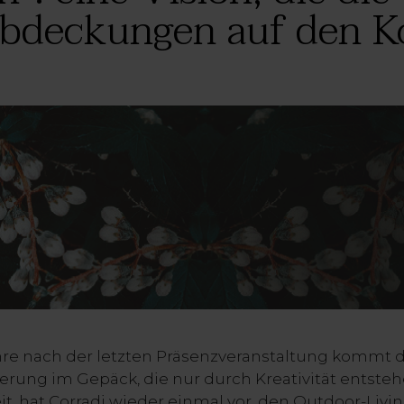
deckungen auf den Ko
hre nach der letzten Präsenzveranstaltung kommt 
terung im Gepäck, die nur durch Kreativität entste
it, hat Corradi wieder einmal vor, den Outdoor-Liv