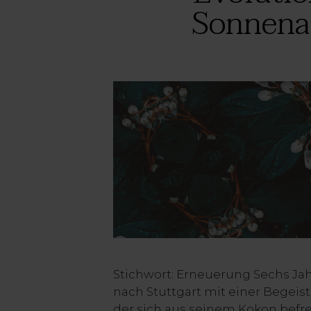
Sonnenab
Stichwort: Erneuerung Sechs Ja
nach Stuttgart mit einer Begeis
der sich aus seinem Kokon befre