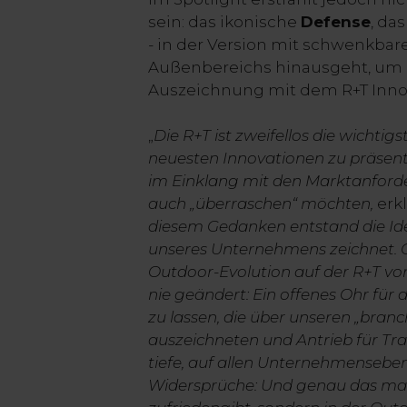
sein: das ikonische
Defense
, da
- in der Version mit schwenkba
Außenbereichs hinausgeht, um ei
Auszeichnung mit dem R+T Inno
„
Die R+T ist zweifellos die wichtig
neuesten Innovationen zu präsent
im Einklang mit den Marktanforde
auch „überraschen“ möchten,
erk
diesem Gedanken entstand die Ide
unseres Unternehmens zeichnet. Co
Outdoor-Evolution auf der R+T vo
nie geändert: Ein offenes Ohr für 
zu lassen, die über unseren „branc
auszeichneten und Antrieb für Tra
tiefe, auf allen Unternehmenseben
Widersprüche: Und genau das mac