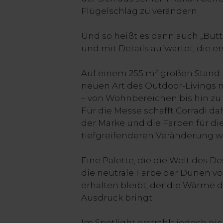
Flügelschlag zu verändern.
Und so heißt es dann auch „Butte
und mit Details aufwartet, die e
Auf einem 255 m² großen Stand in
neuen Art des Outdoor-Livings m
– von Wohnbereichen bis hin z
Für die Messe schafft Corradi d
der Marke und die Farben für di
tiefgreifenderen Veränderung w
Eine Palette, die die Welt des 
die neutrale Farbe der Dünen v
erhalten bleibt, der die Wärme 
Ausdruck bringt.
Im Spotlight erstrahlt jedoch n