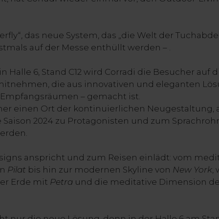
rfly“, das neue System, das „die Welt der Tuchabde
rstmals auf der Messe enthüllt werden – .
 Halle 6, Stand C12 wird Corradi die Besucher auf 
itnehmen, die aus innovativen und eleganten Lösun
u Empfangsräumen – gemacht ist.
aher einen Ort der kontinuierlichen Neugestaltung
e Saison 2024 zu Protagonisten und zum Sprachrohr
erden.
Designs anspricht und zum Reisen einlädt: vom med
on
Pilat
bis hin zur modernen Skyline von
New York
,
der Erde mit
Petra
und die meditative Dimension d
icht nur die neue Lösung, denn in der Halle 6 am St