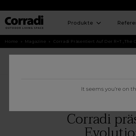
Produkte
Refere
Home
»
Magazine
»
Corradi Präsentiert Auf Der R+T „The
BACK
It seems you're on t
Corradi prä
Evolutio