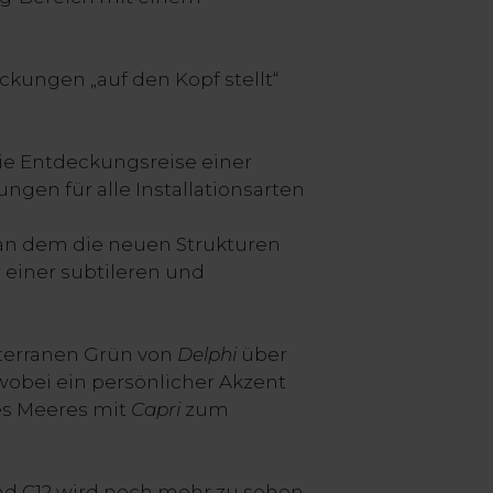
ckungen „auf den Kopf stellt“
die Entdeckungsreise einer
gen für alle Installationsarten
, an dem die neuen Strukturen
 einer subtileren und
iterranen Grün von
Delphi
über
 wobei ein persönlicher Akzent
es Meeres mit
Capri
zum
and C12 wird noch mehr zu sehen