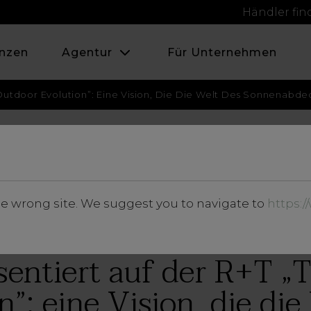
Händler fi
nzen
Agentur
Für Unternehmen
 Outdoor Evolution”: Eine Vision, Die Die Welt Des Sonnenabde
FEBRUAR 2024
he wrong site. We suggest you to navigate to
https:
Neuheiten und Veranstaltungen
sentiert auf der R+T 
n”: eine Vision, die die