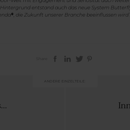
tdoor-Welt mit Engagement und Seriosität auch weit
 Hintergrund entstand auch das neue System Butterfly. 
tenda
, die Zukunft unserer Branche beeinflussen wird
.
®
Share
ANDERE EINZELTEILE:
..
In