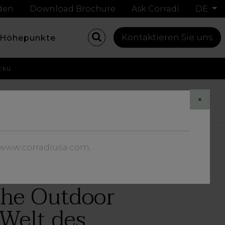
nden
Download Brochure
Ask Corradi
DE
Kontaktieren Sie uns
Höhepunkte
cku
Share
×
//www.corradiusa.com
.
„The Outdoor
 Welt des