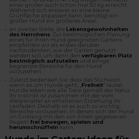
einer großer auch schon mal 50 kg erreicht.
Während sich ersterer an eine kleine
Grünfläche anpassen kann, benötigt ein
großer Hund ein größeres Areal;
an zweiter Stelle, die
Lebensgewohnheiten
des Herrchens
. Zur bestmöglichen Planung
eines für Ihren Hund geeigneten Gartens
empfehlen wir als erstes darüber
nachzudenken, wie der Garten genutzt
werden soll, um dann den
verfügbaren Platz
bestmöglich aufzuteilen
und einige
begrenzte Bereiche für den Hund
vorzusehen.
Zuletzt bedenken Sie, dass das Stichwort,
wenn es um Hunde geht, „
Freiheit
“ lautet.
Hunde leben wie alle Tiere gemäß der Natur.
Ihr Instinkt ist zusammen mit der vom
Welpenalter an erhaltenen Erziehung ihr
Leitfaden. Deshalb ist es auch so wichtig,
Bereiche vorzusehen, in denen sich der Hund
im Einklang mit den von Ihnen gegebenen
Regeln
frei bewegen, spielen und
herumschnüffeln
kann.
Hunde im Garten: Ideen für