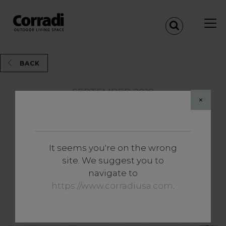
BACK
SEPTEMBER 2019
×
Share
It seems you're on the wrong
Vertiefungen
site. We suggest you to
Vier Ideen für den idealen
navigate to
Hunde- (und Herrchen-)
https://www.corradiusa.com
.
Garten