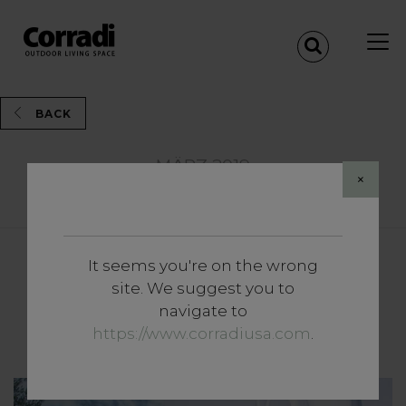
BACK
MÄRZ 2019
×
Share
It seems you're on the wrong
Vertiefungen
site. We suggest you to
Garden Therapy: die Vorzüge
navigate to
des Aufenthalts im Freien
https://www.corradiusa.com
.