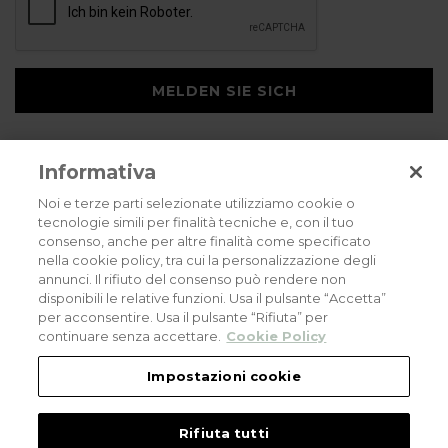
MELDEN SIE SICH
Informativa
Noi e terze parti selezionate utilizziamo cookie o
tecnologie simili per finalità tecniche e, con il tuo
consenso, anche per altre finalità come specificato
Privacy policy
Cookies policy
Careers
nella cookie policy, tra cui la personalizzazione degli
annunci. Il rifiuto del consenso può rendere non
© 2026 all rights reserved - Corradi Srl - Via M. Serenari 20 - 40013 Castel
disponibili le relative funzioni. Usa il pulsante “Accetta”
Maggiore (BO) T +39 051 4188411
per acconsentire. Usa il pulsante “Rifiuta” per
Codice Fiscale - Partita Iva e Registro Imprese di Bologna: 03464321201. REA BO
- 521198. Capitale Sociale: euro 11.500.000,00
continuare senza accettare.
Cookie Policy
An eLogic Digital Company Project
Powered by Xperience
Impostazioni cookie
Rifiuta tutti