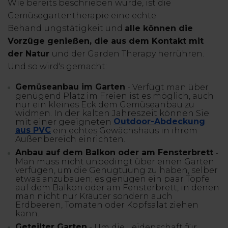
Wie bereits beschrieben wurde, ist die
Gemüsegartentherapie eine echte
Behandlungstätigkeit und
alle können die
Vorzüge genießen, die aus dem Kontakt mit
der Natur
und der Garden Therapy herrühren.
Und so wird‘s gemacht:
Gemüseanbau im Garten
- Verfügt man über
genügend Platz im Freien ist es möglich, auch
nur ein kleines Eck dem Gemüseanbau zu
In der kalten Jahreszeit können Sie
widmen.
mit einer geeigneten
Outdoor-Abdeckung
aus PVC
ein echtes Gewächshaus in ihrem
Außenbereich einrichten.
Anbau auf dem Balkon oder am Fensterbrett
-
Man muss nicht unbedingt über einen Garten
verfügen, um die Genugtuung zu haben, selber
etwas anzubauen; es genügen ein paar Töpfe
auf dem Balkon oder am Fensterbrett, in denen
man nicht nur Kräuter sondern auch
Erdbeeren, Tomaten oder Kopfsalat ziehen
kann.
Geteilter Garten
- Um die Leidenschaft für