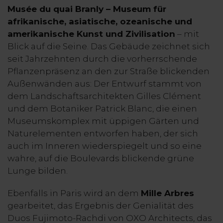
Musée du quai Branly – Museum für
afrikanische, asiatische, ozeanische und
amerikanische Kunst und Zivilisation
– mit
Blick auf die Seine. Das Gebäude zeichnet sich
seit Jahrzehnten durch die vorherrschende
Pflanzenpräsenz an den zur Straße blickenden
Außenwänden aus: Der Entwurf stammt von
dem Landschaftsarchitekten Gilles Clément
und dem Botaniker Patrick Blanc, die einen
Museumskomplex mit üppigen Gärten und
Naturelementen entworfen haben, der sich
auch im Inneren wiederspiegelt und so eine
wahre, auf die Boulevards blickende grüne
Lunge bilden.
Ebenfalls in Paris wird an dem
Mille Arbres
gearbeitet, das Ergebnis der Genialität des
Duos Fujimoto-Rachdi von OXO Architects, das