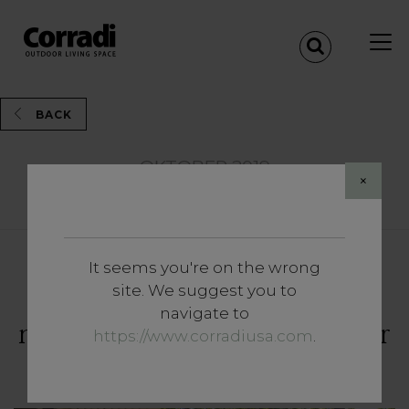
BACK
OKTOBER 2019
×
Share
It seems you're on the wrong
Vertiefungen
site. We suggest you to
Urbane Oasen: grüne,
navigate to
nachhaltige Architektur in der
https://www.corradiusa.com
.
Stadt