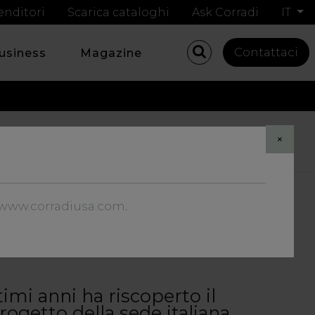
enditori
Scarica cataloghi
Ask Corradi
IT
Contattaci
business
Magazine
×
 GROUP
//www.corradiusa.com
.
timi anni ha riscoperto il
progetto della sede italiana