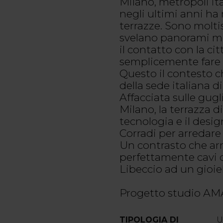
Milano, metropoli it
negli ultimi anni ha 
terrazze. Sono molti
svelano panorami moz
il contatto con la ci
semplicemente fare
Questo il contesto c
della sede italiana 
Affacciata sulle gug
Milano, la terrazza d
tecnologia e il desi
Corradi per arredare i
Un contrasto che ar
perfettamente cavi d
Libeccio ad un gioiell
Progetto studio AMA
TIPOLOGIA DI
U