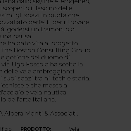
aliana dallo skyline eterogeneo,
riscoperto il fascino delle
ssimi gli spazi in quota che
zafiato perfetti per ritrovare
ttà, godersi un tramonto o
 una pausa.
he ha dato vita al progetto
di The Boston Consulting Group.
lie gotiche del duomo di
i via Ugo Foscolo ha scelto la
gn delle vele ombreggianti
 suoi spazi tra hi-tech e storia.
ricchisce e che mescola
’acciaio e vela nautica
o dell’arte italiana.
 Albera Monti & Associati.
fficio
PRODOTTO:
Vela