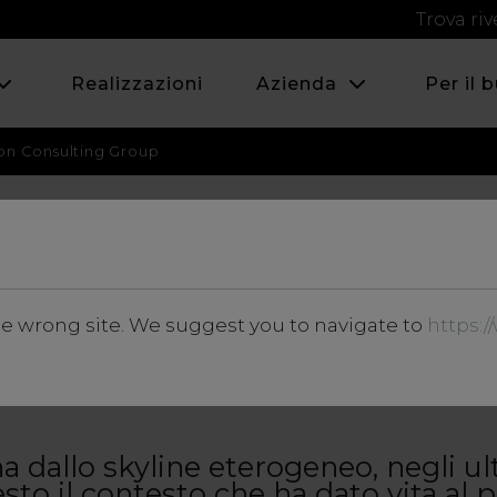
Trova riv
Realizzazioni
Azienda
Per il 
on Consulting Group
OSTON CONSULTING
he wrong site. We suggest you to navigate to
https:
MILANO - ITALIA
a dallo skyline eterogeneo, negli ul
sto il contesto che ha dato vita al 