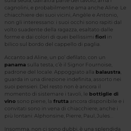
sulla sedia, dall’altra parte del tavolo, ama i
cagnolini, e probabilmente ama anche Aline. Le
chiacchiere dei suoi vicini, Angèle e Antonio,
non gli interessano: i suoi occhi sono rapiti dal
volto suadente della ragazza, esaltato dalle
forme e dai colori di quei bellissimi
fiori
in
bilico sul bordo del cappello di paglia.
Accanto ad Aline, un po’ defilato, con un
panama
sulla testa, c’è il Signor Fournoise,
padrone del locale. Appoggiato alla
balaustra
,
guarda in una direzione indefinita, assorto nei
suoi pensieri. Del resto non è ancora il
momento di sistemare i tavoli, le
bottiglie di
vino
sono piene, la
frutta
ancora disponibile e i
convitati sono in vena di chiacchiere, anche i
più lontani: Alphonsine, Pierre, Paul, Jules…
Insomma, non ci sono dubbi, è una splendida