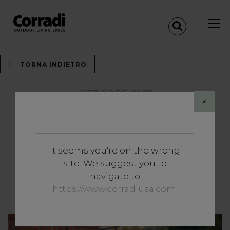
TORNA INDIETRO
OTTOBRE 2017
×
Share
It seems you're on the wrong
site. We suggest you to
Una colazione da canottieri
navigate to
con Pierre-Auguste Renoir
https://www.corradiusa.com
.