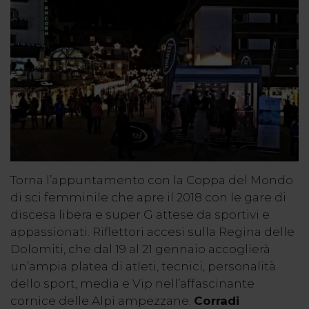
Torna l’appuntamento con la Coppa del Mondo
di sci femminile che apre il 2018 con le gare di
discesa libera e super G attese da sportivi e
appassionati. Riflettori accesi sulla Regina delle
Dolomiti, che dal 19 al 21 gennaio accoglierà
un’ampia platea di atleti, tecnici, personalità
dello sport, media e Vip nell’affascinante
cornice delle Alpi ampezzane.
Corradi