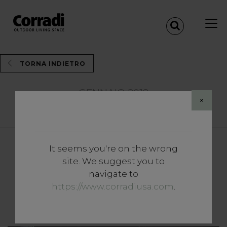
TORNA INDIETRO
GENNAIO 2018
×
Share
It seems you're on the wrong
site. We suggest you to
Maestro by Corradi
navigate to
protagonista a Cortina per la
https://www.corradiusa.com
.
tappa di Coppa del mondo.