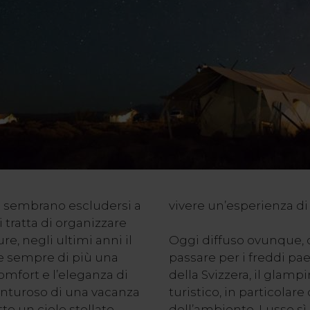
a
sembrano escludersi a
vivere un’esperienza di 
tratta di organizzare
e, negli ultimi anni il
Oggi diffuso ovunque, da
re sempre di più una
passare per i freddi pa
omfort e l’eleganza di
della Svizzera, il glamp
enturoso di una vacanza
turistico, in particolar
o un cielo stellato.
dell’ambiente. Lusso sì,