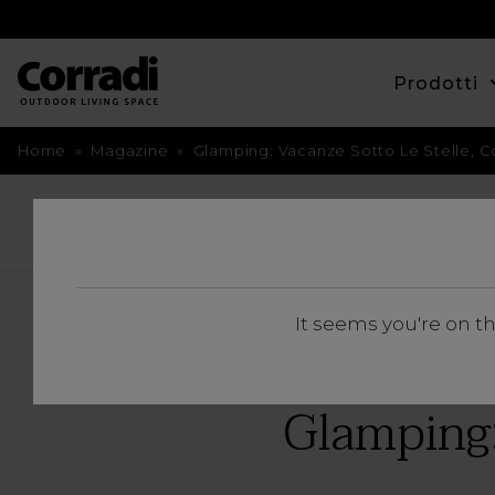
Prodotti
Home
»
Magazine
»
Glamping: Vacanze Sotto Le Stelle, C
TORNA INDIETRO
It seems you're on t
Glamping: 