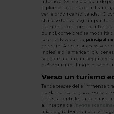
intorno al XVI secolo, quando p
diplomatico tenutosi in Francia, 
veri e propri campi tendati. O c
sfarzose tende degli imperatori 
glamping così come lo intendiam
quindi, come precisa modalità di 
solo nel Novecento,
principalmen
prima in l’Africa e successivament
inglesi e gli americani più benes
soggiornare in campeggi decis
e
chic
durante i lunghi e avventuro
Verso un turismo
e
Tende
teepee
delle immense pra
nordamericane,
yurte
, ossia le
dell’Asia centrale, cupole traspar
all’insegna dell’
hygge scandina
aria tra gli alberi, roulotte vintag