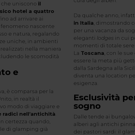
cura degli alberi.
he, che uniscono
il
ssico hotel a quattro
Da qualche anno, infatt
fino ad arrivare ai
in Italia
, dimostrando 
sto fenomeno nascente
per una vacanza da sogno
sso e natura, regalando
eleganti
lodges
in cui p
nze uniche, in ambienti
momenti di totale seren
realizzati nella maniera
La
Toscana
, con le su
scludendo le scomodità
essere la meta più gett
dalla Sardegna alla Sici
ato e
diventa una location pe
esigenza.
va, è comparsa per la
Esclusività p
to, in realtà il
sogno
ovo modo di viaggiare e
 radici nell’antichità
.
Dalle tende ai bungalow
con certezza quando,
alberi agli antichi pinna
le di glamping già
dei pastori sardi: il g