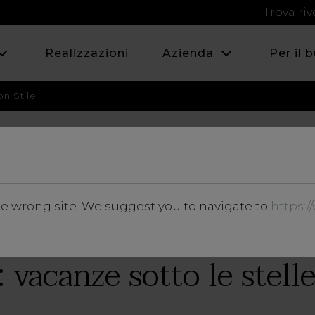
Trova riv
Realizzazioni
Azienda
Per il 
on Stile
AGOSTO 2020
he wrong site. We suggest you to navigate to
https:
Approfondimenti
vacanze sotto le stelle