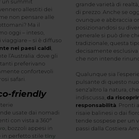
er un summit
grande varietà di realtà
vennero allestiti dei
di prezzo. Anche se oggi
ome non pensare alle
ovunque e abbraccia orm
ottomani? Ma il
posizionandosi su diver
o oggi – inteso,
generale si può dire ch
viaggiare – si è diffuso
tradizionale, questa tip
te nei paesi caldi
,
decisamente esclusiva e
e l’Australia: dove gli
che non intende rinunc
tanti preferivano
amente confortevoli
Qualunque sia l’esperien
si safari.
pulsante di questo nuo
senz’altro la natura, ch
co-friendly
indiscussa,
da riscopri
terie
responsabilità
. Pronti 
 tende usate dai nomadi
risaie balinesi o dai fi
enti con vista a 360°
tende sospese per un v
vo
, bozzoli appesi in
passi dalla Costiera Am
e in perfetto stile
tiny