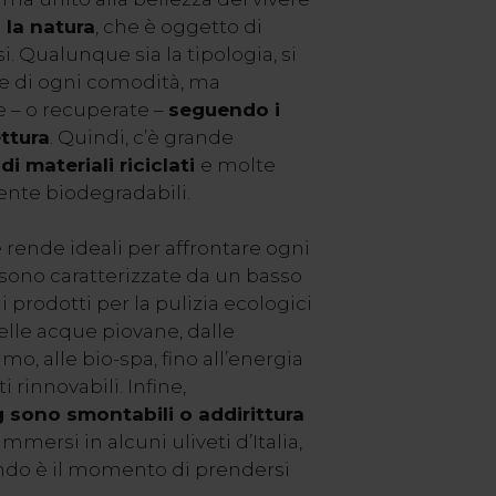
 la natura
, che è oggetto di
nsi. Qualunque sia la tipologia, si
ate di ogni comodità, ma
 – o recuperate –
seguendo i
ettura
. Quindi, c’è grande
 di materiali riciclati
e molte
ente biodegradabili.
le rende ideali per affrontare ogni
sono caratterizzate da un basso
 prodotti per la pulizia ecologici
elle acque piovane, dalle
, alle bio-spa, fino all’energia
i rinnovabili. Infine,
 sono smontabili o addirittura
immersi in alcuni uliveti d’Italia,
do è il momento di prendersi