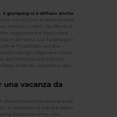
i,
il glamping si è diffuso anche
come non occorra andare lontano
: crescono, infatti, le offerte di
oter soggiornare e trascorrere
ità, in armonia con il paesaggio.
e colline mozzafiato, sembra
onata, ma ogni regione in realtà,
lia, dal Piemonte alle Marche,
rfetta, andando incontro a ogni
er una vacanza da
, dalle pittoresche casette sugli
tu, le abitazioni di pietra e legno
lamping abbraccia ormai una