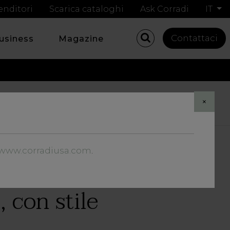
enditori
Scarica cataloghi
Ask Corradi
IT
Contattaci
business
Magazine
Share
×
//www.corradiusa.com
.
, con stile