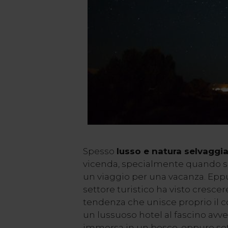
Spesso
lusso e natura selvaggi
vicenda, specialmente quando si 
un viaggio per una vacanza. Eppur
settore turistico ha visto cresce
tendenza che unisce proprio il c
un lussuoso hotel al fascino avv
immersa in un bosco, oppure sott