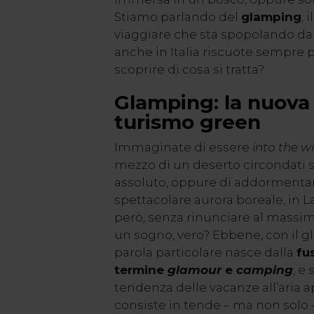
Stiamo parlando del
glamping
, 
viaggiare che sta spopolando dal
anche in Italia riscuote sempre p
scoprire di cosa si tratta?
Glamping: la nuova 
turismo green
Immaginate di essere
into the wi
mezzo di un deserto circondati s
assoluto, oppure di addormentar
spettacolare aurora boreale, in L
però, senza rinunciare al massi
un sogno, vero? Ebbene, con il 
parola particolare nasce dalla
fu
termine
glamour
e
camping
, e
tendenza delle vacanze all’aria ap
consiste in tende – ma non solo – 