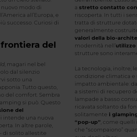
il nuovo modo di
a
stretto contatto con
l’America all’Europa, e
riscoperta. In tutti i se
iù successo. Curiosi di
tratta di strutture dot
generalmente costruite
valori della bio-archit
frontiera del
modernità nell’
utilizzo
strutture sono interam
ld
, magari nel bel
La tecnologia, inoltre, 
olo dal silenzio
condizione climatica e 
vi sotto una
impatto ambientale: dai
apponia. Tutto questo,
a sistemi di recupero d
mo del comfort. Sembra
lampade a basso consumo
glamping si può. Questo
ricavata soltanto da font
sione del
solitamente
i glamping
 si intende una nuova
“pop-up”
, come quelli 
erta. In altre parole,
che “scompaiono” quan
di solito allestite