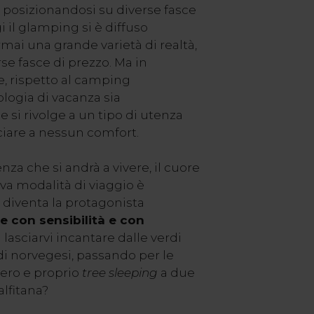
, posizionandosi su diverse fasce
 il glamping si è diffuso
ai una grande varietà di realtà,
se fasce di prezzo. Ma in
e, rispetto al camping
ologia di vacanza sia
 si rivolge a un tipo di utenza
iare a nessun comfort.
za che si andrà a vivere, il cuore
va modalità di viaggio è
e diventa la protagonista
re con sensibilità e con
a lasciarvi incantare dalle verdi
ordi norvegesi, passando per le
ero e proprio
tree sleeping
a due
alfitana?