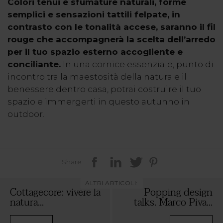
Colori tenui e sfumature naturali, forme
semplici e sensazioni tattili felpate, in
contrasto con le tonalità accese, saranno il fil
rouge che accompagnerà la scelta dell’arredo
per il tuo spazio esterno accogliente e
conciliante.
In una cornice essenziale, punto di
incontro tra la maestosità della natura e il
benessere dentro casa, potrai costruire il tuo
spazio e immergerti in questo autunno in
outdoor.
Share
ALTRI ARTICOLI:
Cottagecore: vivere la
Popping design
natura...
talks. Marco Piva...