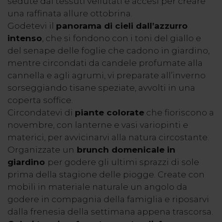
sedute dai tessuti vellutati e accesi per creare
una raffinata allure ottobrina.
Godetevi il
panorama di cieli dall’azzurro
intenso
, che si fondono con i toni del giallo e
del senape delle foglie che cadono in giardino,
mentre circondati da candele profumate alla
cannella e agli agrumi, vi preparate all’inverno
sorseggiando tisane speziate, avvolti in una
coperta soffice.
Circondatevi di
piante colorate
che fioriscono a
novembre, con lanterne e vasi variopinti e
materici, per avvicinarvi alla natura circostante.
Organizzate un
brunch domenicale in
giardino
per godere gli ultimi sprazzi di sole
prima della stagione delle piogge. Create con
mobili in materiale naturale un angolo da
godere in compagnia della famiglia e riposarvi
dalla frenesia della settimana appena trascorsa.