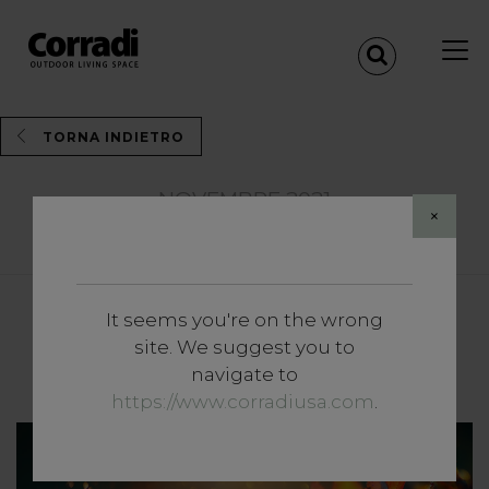
TORNA INDIETRO
NOVEMBRE 2021
×
Share
It seems you're on the wrong
Approfondimenti
site. We suggest you to
Autunno in outdoor
navigate to
https://www.corradiusa.com
.