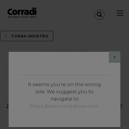
TORNA INDIETRO
NOVEMBRE 2017
×
Share
It seems you're on the wrong
site. We suggest you to
ArchiLive: prossimo
navigate to
appuntamento il 14 novembre
https://www.corradiusa.com
.
con “Il design che re-inventa
l’identità dei luoghi”.