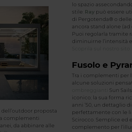
lo spazio assecondando
stile:
Ray
può essere uti
di Pergotenda® o delle
ancora stand alone (ad 
Puoi regolarla tramit
diminuirne l’intensità e
Scoprila sul nostro sito.
Fusolo e Pyr
Tra i complementi per l
alcune soluzioni pensa
ombreggianti
Sun Sails
iconico; la sua forma ric
anni ’50, un dettaglio d
e dell’outdoor proposta
perfettamente con le l
tra complementi
Scirocco. Semplice ed 
anei, da abbinare alle
complemento per l’ill