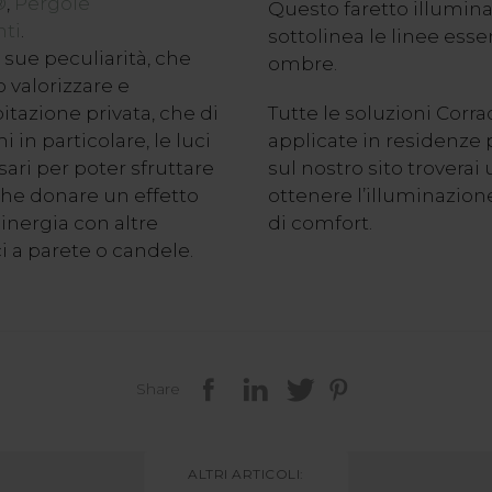
®
,
Pergole
Questo faretto illumina 
ti
.
sottolinea le linee esse
 sue peculiarità, che
ombre.
 valorizzare e
abitazione privata, che di
Tutte le soluzioni Corr
i in particolare, le luci
applicate in residenze p
ri per poter sfruttare
sul nostro sito troverai
che donare un effetto
ottenere l’illuminazio
inergia con altre
di comfort.
 a parete o candele.
Share
ALTRI ARTICOLI: