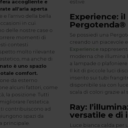
fera accogliente e
estive.
rate all’aria aperta
.
Experience: il 
 l’arrivo della bella
Pergotenda®
ccasioni in cui
no delle nostre case o
Se possiedi una Pergot
scorrere momenti di
creando un piacevole eff
sti contesti
Experience
rappresenta
spetto molto rilevante
moderna che illumina l
 estetico, ma anche di
a lampade o plafoniere
inato è uno spazio
Il kit di piccole luci dis
 totale comfort.
inserito sui tubi frangi
zione da esterno
disponibile sia con luc
ne alcuni fattori, come
scala di colori grazie a
tà, la posizione. Tutti
migliorare l’estetica
Ray: l’illumin
ti contribuiscono ad
versatile e di
giungono spazi da
a principale.
Luce bianca calda per 