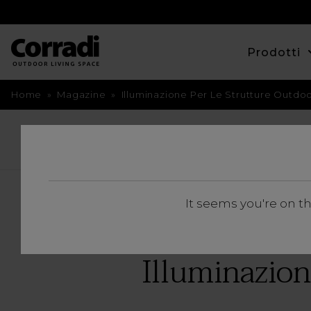
Prodotti
Home
»
Magazine
»
Illuminazione Per Le Strutture Outdoo
TORNA INDIETRO
It seems you're on t
Illuminazion