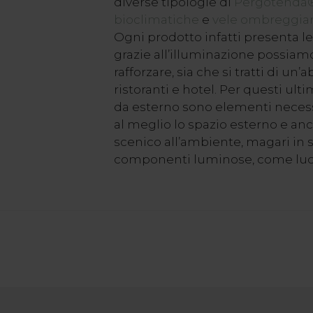
diverse tipologie di
Pergotenda
bioclimatiche
e
vele ombreggian
Ogni prodotto infatti presenta le
grazie all’illuminazione possiamo
rafforzare, sia che si tratti di un’
ristoranti e hotel. Per questi ultim
da esterno sono elementi necessa
al meglio lo spazio esterno e an
scenico all’ambiente, magari in s
componenti luminose, come luci