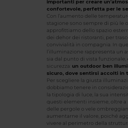
importanti per creare un’atmos
confortevole, perfetta per le se
Con l’aumento delle temperature e
stagione sono sempre di più le o
approfittiamo dello spazio ester
dei dehor dei ristoranti, per tra
convivialità in compagnia. In que
l’illuminazione rappresenta un a
sia dal punto di vista funzionale,
sicurezza:
un outdoor ben illum
sicuro, dove sentirsi accolti in
Per scegliere la giusta illumina
dobbiamo tenere in considerazio
la tipologia di luce, la sua intensi
questi elementi insieme, oltre a 
delle pergole o vele ombreggian
aumentarne il valore, poiché ag
vivere al perimetro della struttur