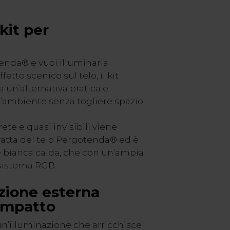
kit per
enda® e vuoi illuminarla
etto scenico sul telo, il kit
 un’alternativa pratica e
’ambiente senza togliere spazio
.
crete e quasi invisibili viene
tratta del telo Pergotenda® ed è
e bianca calda, che con un’ampia
l sistema RGB.
azione esterna
 impatto
un’illuminazione che arricchisce