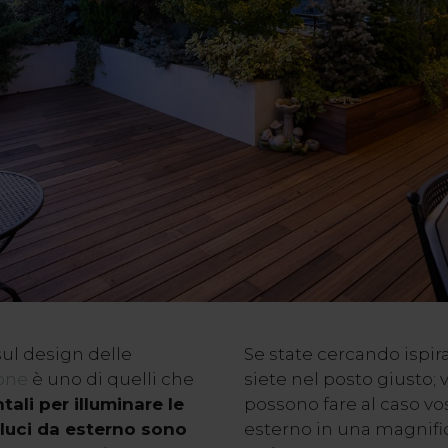
 sul design delle
Se state cercando ispira
ione
è uno di quelli che
siete nel posto giusto;
li per illuminare le
possono fare al caso vos
e luci da esterno sono
esterno in una magnific