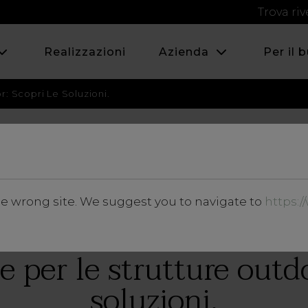
Trova riv
Realizzazioni
Azienda
Per il 
r: Scopri Le Soluzioni.
APRILE 2023
he wrong site. We suggest you to navigate to
https:
Magazine
e per le strutture outdo
soluzioni.