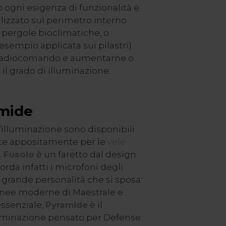
 ogni esigenza di funzionalità e
lizzato sul perimetro interno
 pergole bioclimatiche, o
esempio applicata sui pilastri).
e radiocomando e aumentarne o
 il grado di illuminazione.
amide
’illuminazione sono disponibili
te appositamente per le
vele
.
Fusolo
è un faretto dal design
orda infatti i microfoni degli
i grande personalità che si sposa
inee moderne di Maestrale e
essenziale,
Pyramide
è il
uminazione pensato per Defense.