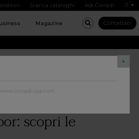
enditori
Scarica cataloghi
Ask Corradi
IT
Contattaci
business
Magazine
Share
×
//www.corradiusa.com
.
or: scopri le