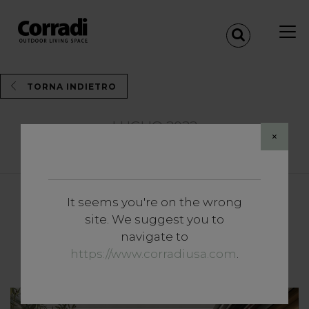
TORNA INDIETRO
LUGLIO 2022
×
Share
It seems you're on the wrong
Magazine
site. We suggest you to
Giardini, verande e balconi:
navigate to
quando l’outdoor è casa.
https://www.corradiusa.com
.