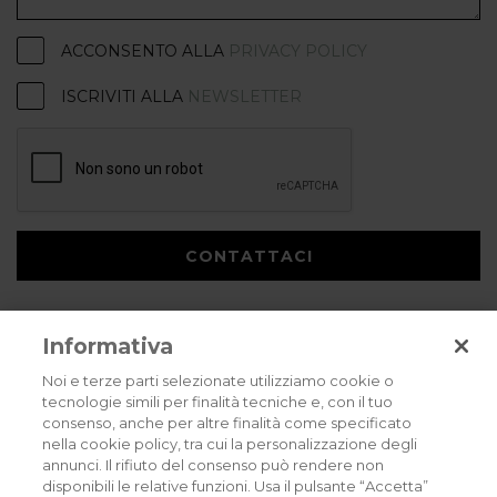
ACCONSENTO ALLA
PRIVACY POLICY
ISCRIVITI ALLA
NEWSLETTER
CONTATTACI
Informativa
Noi e terze parti selezionate utilizziamo cookie o
tecnologie simili per finalità tecniche e, con il tuo
consenso, anche per altre finalità come specificato
Privacy policy
Cookies policy
Careers
nella cookie policy, tra cui la personalizzazione degli
annunci. Il rifiuto del consenso può rendere non
© 2026 all rights reserved - Corradi Srl - Via M. Serenari 20 - 40013 Castel
disponibili le relative funzioni. Usa il pulsante “Accetta”
Maggiore (BO) T +39 051 4188411