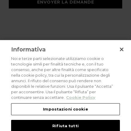
ENVOYER LA DEMANDE
Informativa
Noi e terze parti selezionate utilizziamo cookie o
tecnologie simili per finalità tecniche e, con il tuo
consenso, anche per altre finalità come specificato
Privacy policy
Cookies policy
Careers
nella cookie policy, tra cui la personalizzazione degli
annunci. Il rifiuto del consenso può rendere non
© 2026 all rights reserved - Corradi Srl - Via M. Serenari 20 - 40013 Castel
disponibili le relative funzioni. Usa il pulsante “Accetta”
Maggiore (BO) T +39 051 4188411
per acconsentire. Usa il pulsante “Rifiuta” per
Codice Fiscale - Partita Iva e Registro Imprese di Bologna: 03464321201. REA BO
- 521198. Capitale Sociale: euro 11.500.000,00
continuare senza accettare.
Cookie Policy
An eLogic Digital Company Project
Powered by Xperience
Impostazioni cookie
Rifiuta tutti