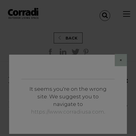
BACK
×
BIOCLIMATICS MAESTRO :
ÉLÉGANCE ET DÉTENTE
It seems you're on the wrong
POUR UN ESPACE
site. We suggest you to
EXTÉRIEUR CINQ ÉTOILES
navigate to
https://www.corradiusa.com
.
FORTE DEI MARMI - ITALIA