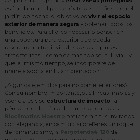
Organizar el espacio y
crear zonas protegidas
es fundamental para el éxito de una fiesta en el
jardín: de hecho, el objetivo es
vivir el espacio
exterior de manera segura
y obtener todos los
beneficios. Para ello, es necesario pensar en
una cobertura para exterior que pueda
resguardar a tus invitados de los agentes
atmosféricos – como demasiado sol o lluvia – y
que, al mismo tiempo, se incorporare de
manera sobria en tu ambientación.
¿Algunos ejemplos para no cometer errores?
Con su nombre importante, sus líneas limpias y
esenciales y su
estructura de impacto
, la
pérgola de aluminio de lamas orientables
Bioclimatics Maestro
protegerá a tus invitados
con elegancia; en cambio, si prefieres un toque
de romanticismo, la
Pergotenda® 120
de
madera podrá crear un ambiente íntimo y