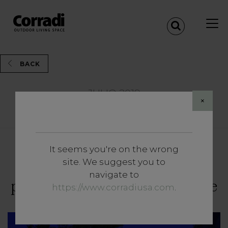
BACK
JULIO 2019
×
Share
It seems you're on the wrong
Insights
site. We suggest you to
Garden party: el estilo ideal
navigate to
para vivir el verano al aire libre
https://www.corradiusa.com
.