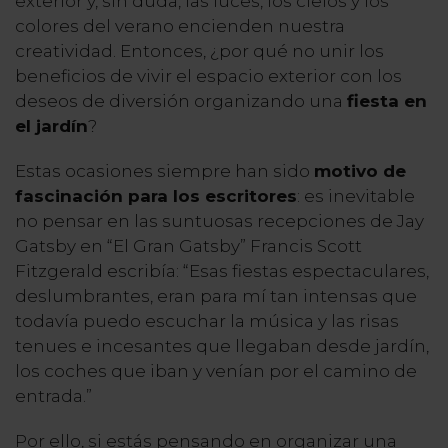
exterior y, sin duda, las luces, los cielos y los
colores del verano encienden nuestra
creatividad. Entonces, ¿por qué no unir los
beneficios de vivir el espacio exterior con los
deseos de diversión organizando una
fiesta en
el jardín
?
Estas ocasiones siempre han sido
motivo de
fascinación para los escritores
: es inevitable
no pensar en las suntuosas recepciones de Jay
Gatsby en “El Gran Gatsby” Francis Scott
Fitzgerald escribía: “Esas fiestas espectaculares,
deslumbrantes, eran para mí tan intensas que
todavía puedo escuchar la música y las risas
tenues e incesantes que llegaban desde jardín,
los coches que iban y venían por el camino de
entrada.”
Por ello, si estás pensando en organizar una