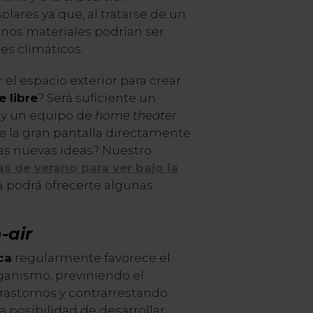
olares ya que, al tratarse de un
unos materiales podrían ser
es climáticos.
el espacio exterior para crear
e libre
? Será suficiente un
a y un equipo de
home theater
de la gran pantalla directamente
cas nuevas ideas? Nuestro
as de verano para ver bajo la
a
podrá ofrecerte algunas
-air
ca
regularmente favorece el
rganismo, previniendo el
rastornos y contrarrestando
 la posibilidad de desarrollar