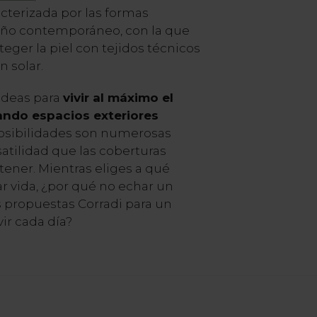
acterizada por las formas
eño contemporáneo, con la que
eger la piel con tejidos técnicos
n solar.
 ideas para
vivir al máximo el
ando espacios exteriores
 posibilidades son numerosas
satilidad que las coberturas
tener. Mientras eliges a qué
r vida, ¿por qué no echar un
s propuestas Corradi para un
vir cada día?