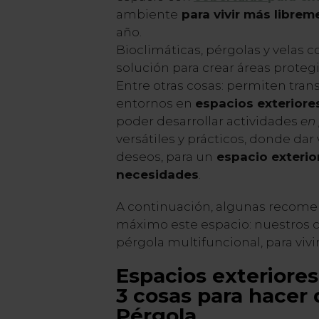
ambiente
para vivir más librem
año.
Bioclimáticas, pérgolas y velas 
solución para crear áreas proteg
Entre otras cosas: permiten tra
entornos en
espacios exteriore
poder desarrollar actividades
en 
versátiles y prácticos, donde dar 
deseos, para un
espacio exterio
necesidades
.
A continuación, algunas recomen
máximo este espacio: nuestros 
pérgola multifuncional, para viv
Espacios exteriores
3 cosas para hacer 
Pérgola