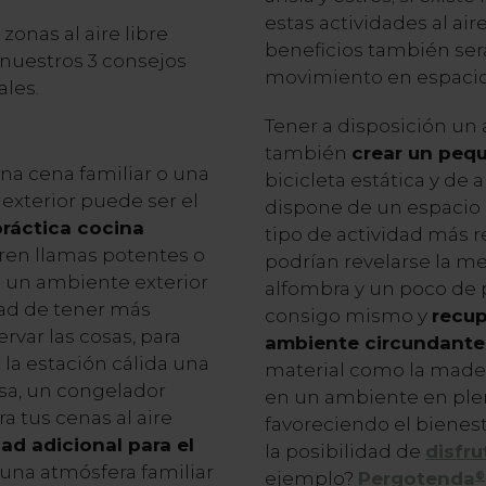
estas actividades al air
 zonas al aire libre
beneficios también será
 nuestros 3 consejos
movimiento en espacio
ales.
Tener a disposición un 
también
crear un peq
na cena familiar o una
bicicleta estática y de
exterior puede ser el
dispone de un espacio m
práctica cocina
tipo de actividad más re
eren llamas potentes o
podrían revelarse la me
e un ambiente exterior
alfombra y un poco de p
dad de tener más
consigo mismo y
recup
rvar las cosas, para
ambiente circundante
n la estación cálida una
material como la madera
sa, un congelador
en un ambiente en pl
a tus cenas al aire
favoreciendo el bienesta
ad adicional para el
la posibilidad de
disfru
 una atmósfera familiar
ejemplo?
Pergotenda
®