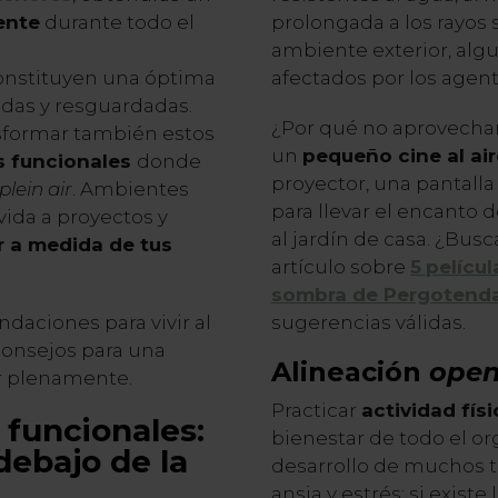
ente
durante todo el
prolongada a los rayos s
ambiente exterior, alg
constituyen una óptima
afectados por los agent
idas y resguardadas.
¿Por qué no aprovechar 
nsformar también estos
un
pequeño cine al air
s funcionales
donde
proyector, una pantall
plein air
. Ambientes
para llevar el encanto 
vida a proyectos y
al jardín de casa. ¿Bus
r a medida de
tus
artículo sobre
5
películ
sombra de Pergotend
daciones para vivir al
sugerencias válidas.
consejos para una
Alineación
open
ir plenamente.
Practicar
actividad físi
 funcionales:
bienestar de todo el o
debajo de la
desarrollo de muchos t
ansia y estrés; si existe