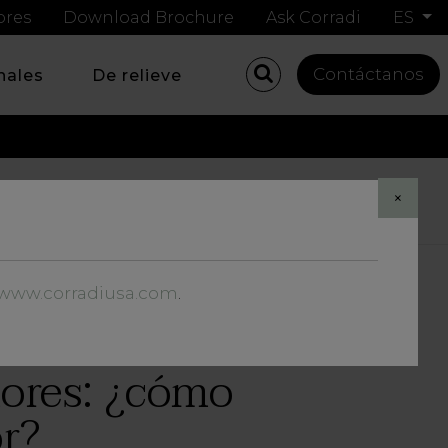
ores
Download Brochure
Ask Corradi
ES
Contáctanos
nales
De relieve
Share
×
//www.corradiusa.com
.
iores: ¿cómo
or?