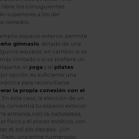
e libre, los consiguientes
n superiores a los del
s cerrados.
amplio espacio exterior, permite
ueño gimnasio
, dotado de una
 algunos equipos; en cambio, si se
ás limitado o si se prefiere un
lajante, el
yoga
y el
pilates
jor opción; es suficiente una
ráctica para reconciliarse
erar la propia conexión con el
. En este caso, la elección de un
, convertirá tu espacio exterior
ena
armonía con la naturaleza
,
r físico y el placer estético, con
tar el sol sin riesgos
. ¿Un
Twin
, una entre numerosas