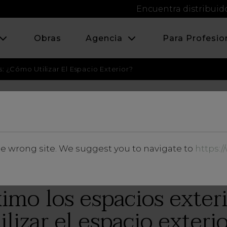
Encuentra distribuid
Obras
Agencia
Para Profesio
s: ¿cómo Utilizar El Espacio Exterior?
NOVIEMBRE 2018
he wrong site. We suggest you to navigate to
https:
Insights
ximo los espacios exter
ilizar el espacio exteri