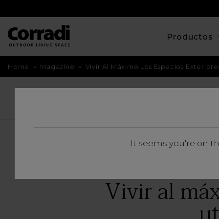
Productos
Home
»
Magazine
»
Vivir Al Máximo Los Espacios Exteriore
BACK
It seems you're on t
Vivir al má
ut