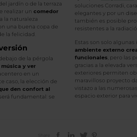
el jardín o de la terraza
soluciones Corradi, car
e realizar un
comedor
elegantes y por un dis
a la naturaleza
también es posible prot
con una buena copa de
resistentes a la radiació
e la felicidad.
Estas son solo algunas
versión
ambiente externo cre
funcionales
, pero las
debajo de la pérgola
gracias a la elevada ver
r
música y ver
exteriores permiten ob
acentero en un
maravilloso proyecto da
te caso, la elección de
vistazo a las numerosa
ue den confort al
espacio exterior para vi
 será fundamental: se
Share